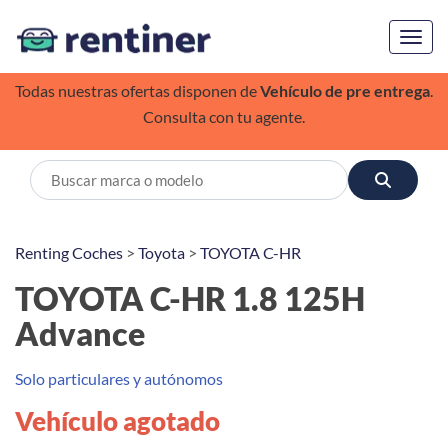
Toggl
Todas nuestras ofertas disponen de
Vehículo de pre entrega
.
Consulta con tu agente.
Renting Coches
>
Toyota
>
TOYOTA C-HR
TOYOTA C-HR 1.8 125H
Advance
Solo particulares y autónomos
Vehículo agotado