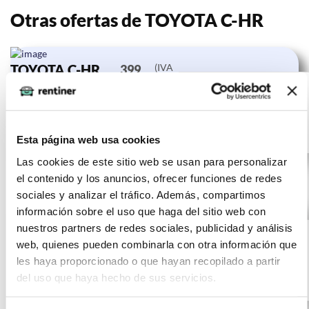
Otras ofertas de TOYOTA C-HR
TOYOTA C-HR
(IVA
399
incluido)
1.8 125H
€/mes
10000
24 meses
Advance
km
0 CV
Gasolina
Esta página web usa cookies
Las cookies de este sitio web se usan para personalizar
el contenido y los anuncios, ofrecer funciones de redes
sociales y analizar el tráfico. Además, compartimos
información sobre el uso que haga del sitio web con
TOYOTA C-HR
(IVA
397
nuestros partners de redes sociales, publicidad y análisis
incluido)
1.8 125H
€/mes
10000
24 meses
web, quienes pueden combinarla con otra información que
Advance
km
0 CV
les haya proporcionado o que hayan recopilado a partir
del uso que haya hecho de sus servicios.
Gasolina