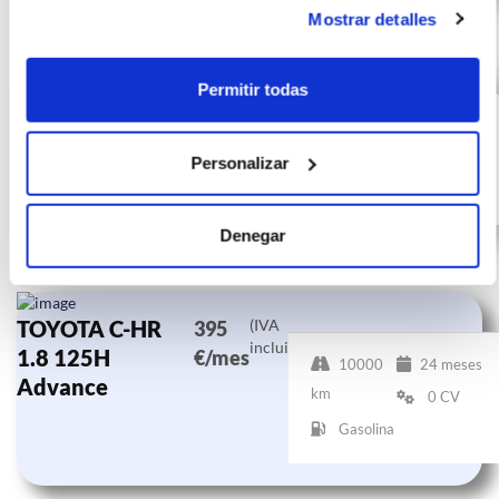
Mostrar detalles
TOYOTA C-HR
(IVA
412
Permitir todas
incluido)
1.8 125H
€/mes
10000
24 meses
Advance
km
0 CV
Personalizar
Gasolina
Denegar
TOYOTA C-HR
(IVA
395
incluido)
1.8 125H
€/mes
10000
24 meses
Advance
km
0 CV
Gasolina