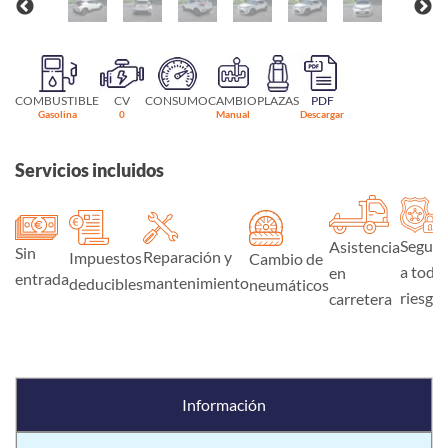
COMBUSTIBLE
CV
CONSUMO
CAMBIO
PLAZAS
PDF
Gasolina
0
Manual
Descargar
Servicios incluidos
Seguro
Asistencia
Sin
Reparación y
Impuestos
Cambio de
a todo
en
entrada
mantenimiento
deducibles
neumáticos
riesgo
carretera
Información