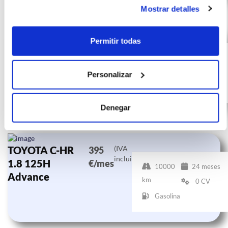
Mostrar detalles
TOYOTA C-HR
(IVA
412
Permitir todas
incluido)
1.8 125H
€/mes
10000
24 meses
Advance
km
0 CV
Personalizar
Gasolina
Denegar
TOYOTA C-HR
(IVA
395
incluido)
1.8 125H
€/mes
10000
24 meses
Advance
km
0 CV
Gasolina