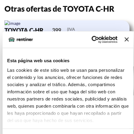
Otras ofertas de TOYOTA C-HR
TOYOTA C-HR
(IVA
399
incluido)
1.8 125H
€/mes
10000
24 meses
Advance
km
0 CV
Gasolina
Esta página web usa cookies
Las cookies de este sitio web se usan para personalizar
el contenido y los anuncios, ofrecer funciones de redes
sociales y analizar el tráfico. Además, compartimos
información sobre el uso que haga del sitio web con
TOYOTA C-HR
(IVA
397
nuestros partners de redes sociales, publicidad y análisis
incluido)
1.8 125H
€/mes
10000
24 meses
web, quienes pueden combinarla con otra información que
Advance
km
0 CV
les haya proporcionado o que hayan recopilado a partir
del uso que haya hecho de sus servicios.
Gasolina