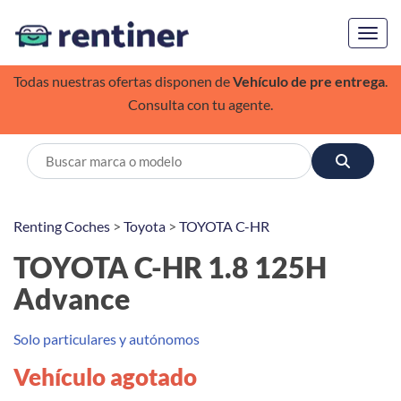
Toggl
Todas nuestras ofertas disponen de
Vehículo de pre entrega
.
Consulta con tu agente.
Renting Coches
>
Toyota
>
TOYOTA C-HR
TOYOTA C-HR 1.8 125H
Advance
Solo particulares y autónomos
Vehículo agotado