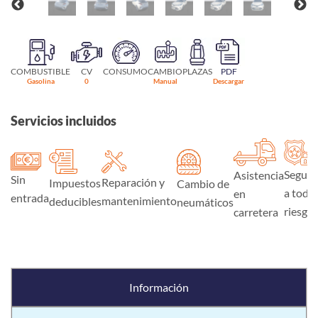
COMBUSTIBLE
CV
CONSUMO
CAMBIO
PLAZAS
PDF
Gasolina
0
Manual
Descargar
Servicios incluidos
Seguro
Asistencia
Sin
Reparación y
Impuestos
Cambio de
a todo
en
entrada
mantenimiento
deducibles
neumáticos
riesgo
carretera
Información