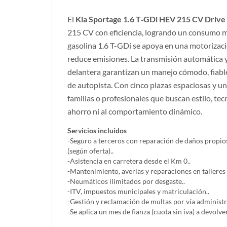
El
Kia Sportage 1.6 T‑GDi HEV 215 CV Drive
215 CV con eficiencia, logrando un consumo 
ChatGPT Plus
gasolina 1.6 T-GDi se apoya en una motorizaci
reduce emisiones. La transmisión automática y
delantera garantizan un manejo cómodo, fiabl
de autopista. Con cinco plazas espaciosas y u
familias o profesionales que buscan estilo, tecn
ahorro ni al comportamiento dinámico.
Servicios incluidos
-Seguro a terceros con reparación de daños propios
(según oferta)..
-Asistencia en carretera desde el Km 0..
-Mantenimiento, averías y reparaciones en talleres
-Neumáticos ilimitados por desgaste..
-ITV, impuestos municipales y matriculación..
-Gestión y reclamación de multas por vía administra
-Se aplica un mes de fianza (cuota sin iva) a devolver