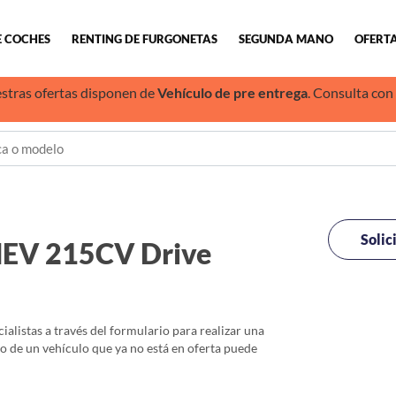
E COCHES
RENTING DE FURGONETAS
SEGUNDA MANO
OFERTA
stras ofertas disponen de
Vehículo de pre entrega
. Consulta con
Solic
 HEV 215CV Drive
alistas a través del formulario para realizar una
io de un vehículo que ya no está en oferta puede