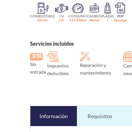
COMBUSTIBLE
CV
CONSUMO
CAMBIO
PLAZAS
PDF
Híbrido
215
5,6 L/100km
Manual
5
Descargar
Servicios incluidos
Sin
Reparación y
Impuestos
Cam
entrada
mantenimiento
deducibles
neu
Información
Requisitos