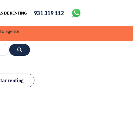
931 319 112
S DE RENTING
 tu agente.
itar renting