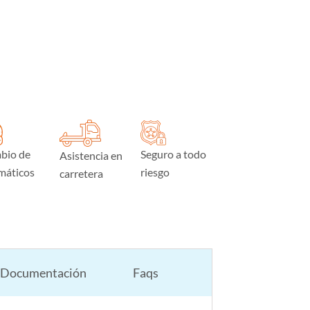
bio de
Seguro a todo
Asistencia en
máticos
riesgo
carretera
Documentación
Faqs