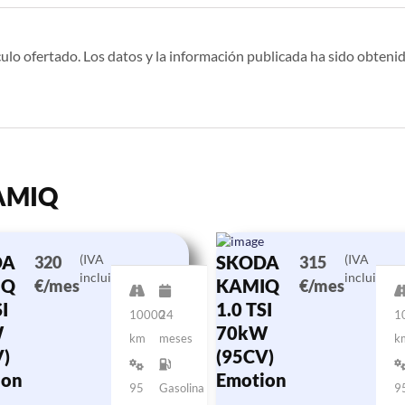
ulo ofertado. Los datos y la información publicada ha sido obtenid
KAMIQ
DA
(IVA
SKODA
(IVA
320
315
incluido)
incluido)
IQ
KAMIQ
€/mes
€/mes
I
1.0 TSI
10000
24
1
W
70kW
km
meses
k
)
(95CV)
ion
Emotion
95
Gasolina
9