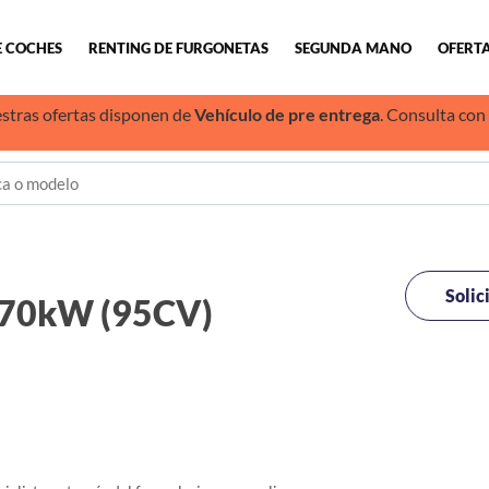
E COCHES
RENTING DE FURGONETAS
SEGUNDA MANO
OFERTA
stras ofertas disponen de
Vehículo de pre entrega
. Consulta con
Solic
 70kW (95CV)