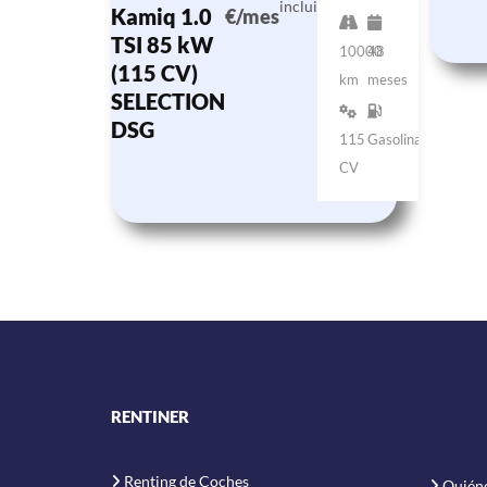
incluido)
Kamiq 1.0
€/mes
TSI 85 kW
10000
48
(115 CV)
km
meses
SELECTION
DSG
115
Gasolina
CV
RENTINER
Renting de Coches
Quién