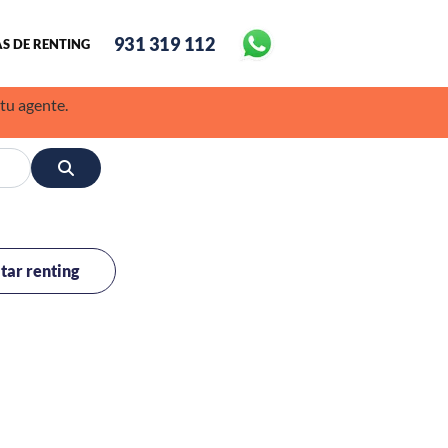
931 319 112
S DE RENTING
 tu agente.
itar renting