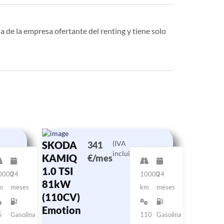
a de la empresa ofertante del renting y tiene solo
SKODA
(IVA
341
incluido)
KAMIQ
€/mes
1.0 TSI
0000
24
10000
24
81kW
m
meses
km
meses
(110CV)
Emotion
5
Gasolina
110
Gasolina