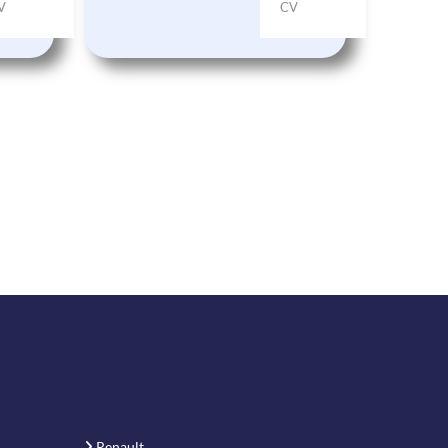
V
CV
Renault