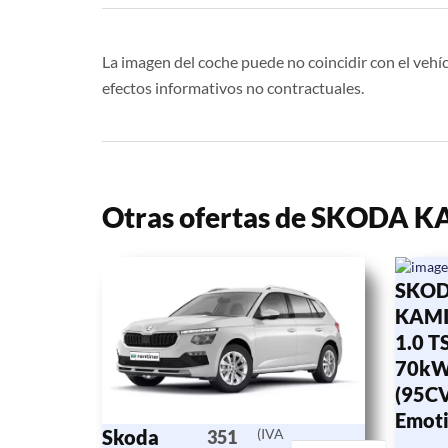
La imagen del coche puede no coincidir con el vehíc
efectos informativos no contractuales.
Otras ofertas de SKODA 
SKO
KAM
1.0 TS
70k
(95CV
Emot
Skoda
(IVA
351