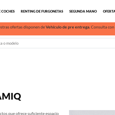
E COCHES
RENTING DE FURGONETAS
SEGUNDA MANO
OFERTA
stras ofertas disponen de
Vehículo de pre entrega
. Consulta con
AMIQ
tos que ofrece suficiente espacio