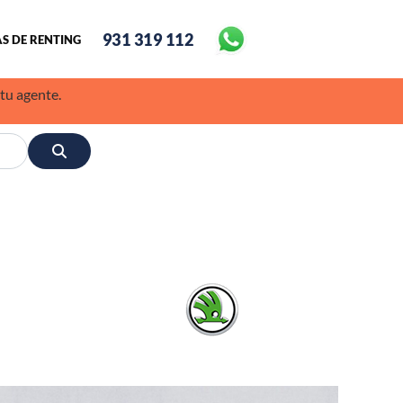
931 319 112
S DE RENTING
 tu agente.