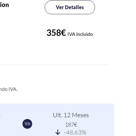
ion
Ver Detalles
358€
IVA incluido
ndo IVA.
s
Ult. 12 Meses
V/s
187€
-48,63%