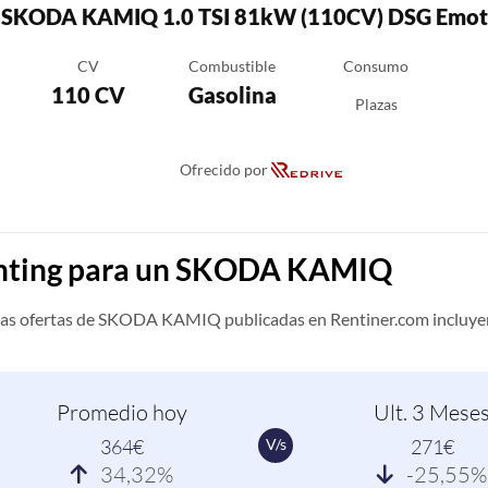
SKODA KAMIQ 1.0 TSI 81kW (110CV) DSG Emot
CV
Combustible
Consumo
110 CV
Gasolina
Plazas
Ofrecido por
renting para un SKODA KAMIQ
las ofertas de SKODA KAMIQ publicadas en Rentiner.com incluye
Promedio hoy
Ult. 3 Mese
V/s
364€
271€
34,32%
-25,55%