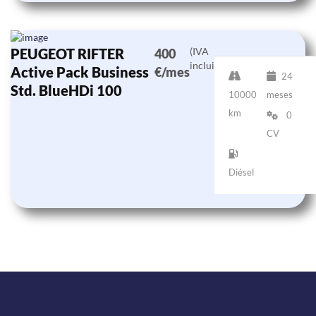
PEUGEOT RIFTER
(IVA
400
incluido)
Active Pack Business
€/mes
24
Std. BlueHDi 100
10000
meses
km
0
CV
Diésel