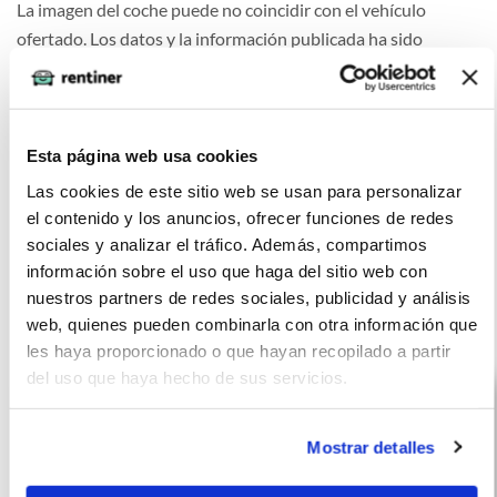
La imagen del coche puede no coincidir con el vehículo
ofertado. Los datos y la información publicada ha sido
obtenida de la empresa ofertante del renting y tiene solo
efectos informativos no contractuales.
Número de oferta:LSY-LSY-11487 6s-8s Última
Esta página web usa cookies
actualización: 2026-07-14
Las cookies de este sitio web se usan para personalizar
el contenido y los anuncios, ofrecer funciones de redes
sociales y analizar el tráfico. Además, compartimos
información sobre el uso que haga del sitio web con
nuestros partners de redes sociales, publicidad y análisis
Otras ofertas de Peugeot Rifter
web, quienes pueden combinarla con otra información que
les haya proporcionado o que hayan recopilado a partir
del uso que haya hecho de sus servicios.
Mostrar detalles