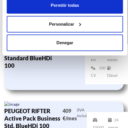
Permitir todas
Personalizar
Peugeot Rifter
(IVA
356
Denegar
incluido)
Active Business
€/mes
5000
60
Standard BlueHDi
km
meses
100
100
CV
Diésel
PEUGEOT RIFTER
(IVA
409
incluido)
Active Pack Business
€/mes
24
Std. BlueHDi 100
10000
meses