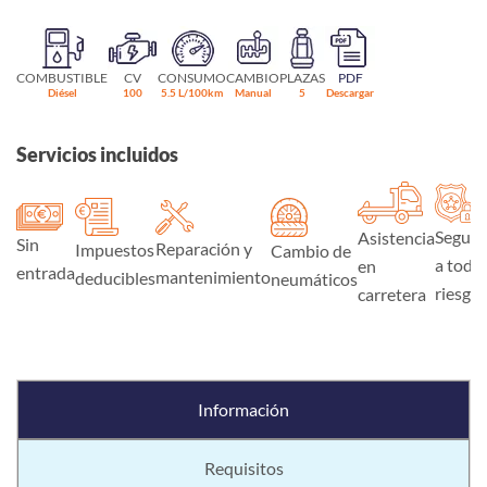
COMBUSTIBLE
CV
CONSUMO
CAMBIO
PLAZAS
PDF
Diésel
100
5.5 L/100km
Manual
5
Descargar
Servicios incluidos
Seguro
Asistencia
Sin
Reparación y
Impuestos
Cambio de
a todo
en
entrada
mantenimiento
deducibles
neumáticos
riesgo
carretera
Información
Requisitos