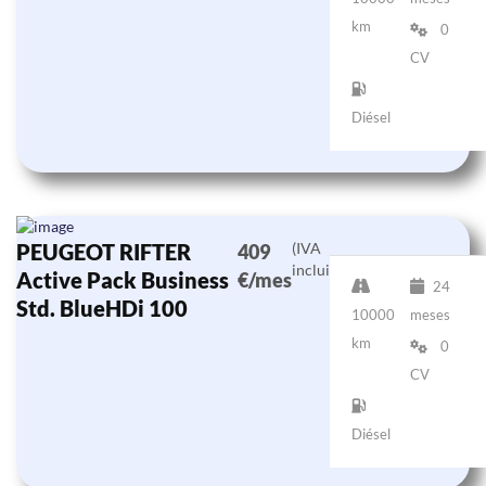
km
0
CV
Diésel
PEUGEOT RIFTER
(IVA
409
incluido)
Active Pack Business
€/mes
24
Std. BlueHDi 100
10000
meses
km
0
CV
Diésel