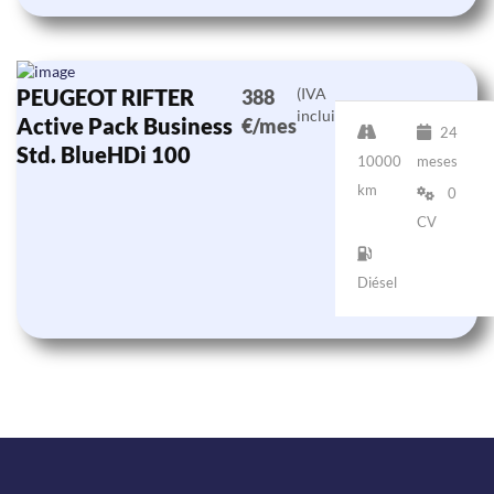
PEUGEOT RIFTER
(IVA
388
incluido)
Active Pack Business
€/mes
24
Std. BlueHDi 100
10000
meses
km
0
CV
Diésel