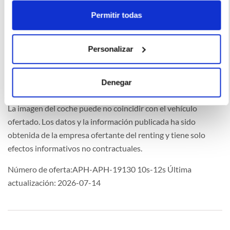
e-Rifter salga igual o mejor pero mi humilde opinión es k
Permitir todas
fuera híbrida o mixta pork completamente eléctrico yo
hoyvpor hoy en España no la veo ,no estamos preparados
Personalizar
aún, y no es una crítica es el día a dia
Denegar
La imagen del coche puede no coincidir con el vehículo
ofertado. Los datos y la información publicada ha sido
obtenida de la empresa ofertante del renting y tiene solo
efectos informativos no contractuales.
Número de oferta:APH-APH-19130 10s-12s Última
actualización: 2026-07-14