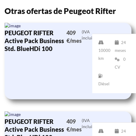
Otras ofertas de Peugeot Rifter
PEUGEOT RIFTER
(IVA
409
incluido)
Active Pack Business
€/mes
24
Std. BlueHDi 100
10000
meses
km
0
CV
Diésel
PEUGEOT RIFTER
(IVA
409
incluido)
Active Pack Business
€/mes
24