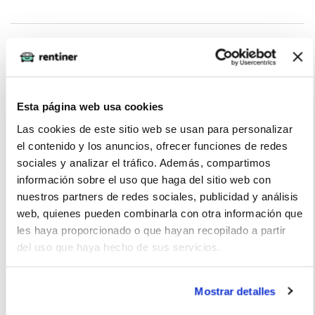
Extras
Esta página web usa cookies
Las cookies de este sitio web se usan para personalizar
Opiniones
el contenido y los anuncios, ofrecer funciones de redes
sociales y analizar el tráfico. Además, compartimos
Raul (2022-12-19)
información sobre el uso que haga del sitio web con
nuestros partners de redes sociales, publicidad y análisis
web, quienes pueden combinarla con otra información que
Para mi ,es el coche k keria ,ahora lo tengo y más contento y
les haya proporcionado o que hayan recopilado a partir
satisfecho no puedo estar es enorme pero normal para una
del uso que haya hecho de sus servicios.
gran ciudad ,su equilibrio carburante y gasto para lo grande k
es y el peso k arrastra es muy bueno ,aparte de todas sus
Mostrar detalles
prestaciones y ayudas a la conducción . Aki pork solo dejan
puntuar con un 5 ,pero para mí es un 10 ,espero y deseo k la