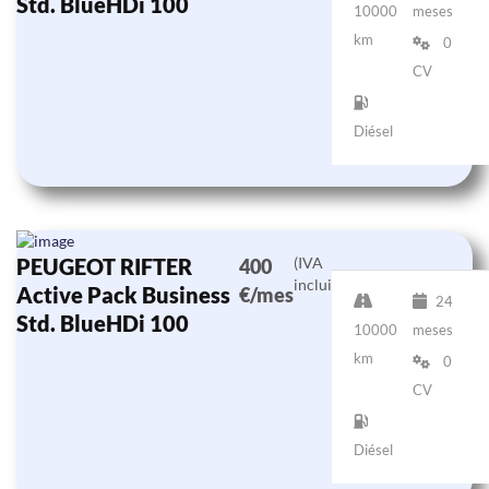
Std. BlueHDi 100
10000
meses
km
0
CV
Diésel
PEUGEOT RIFTER
(IVA
400
incluido)
Active Pack Business
€/mes
24
Std. BlueHDi 100
10000
meses
km
0
CV
Diésel