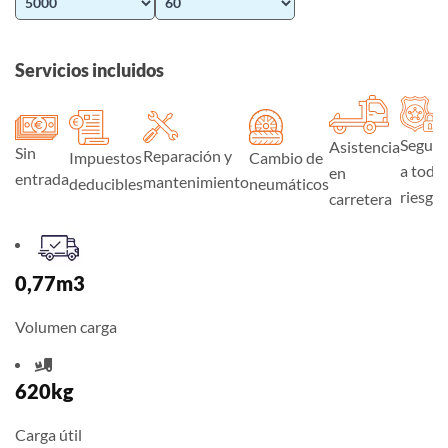
Servicios incluidos
Seguro
Asistencia
Sin
Reparación y
Impuestos
Cambio de
a todo
en
entrada
mantenimiento
deducibles
neumáticos
riesgo
carretera
0,77m3
Volumen carga
620kg
Carga útil