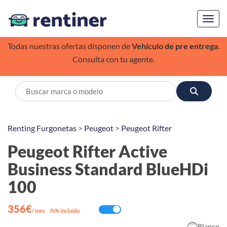
Toggl
Todas nuestras ofertas disponen de
Vehículo de pre entrega
.
Consulta con tu agente.
Renting Furgonetas
>
Peugeot
>
Peugeot Rifter
Peugeot Rifter Active
Business Standard BlueHDi
100
356€
/ mes
·
IVA incluído
Blanco