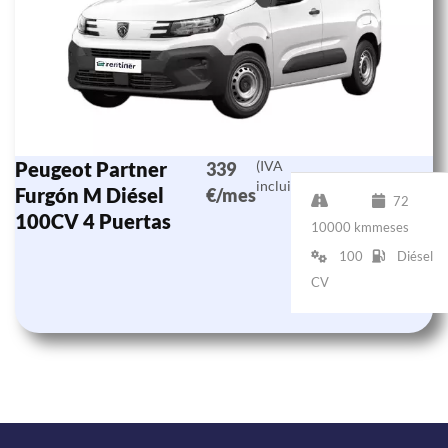
Peugeot Partner
(IVA
339
incluido)
Furgón M Diésel
€/mes
72
100CV 4 Puertas
10000 km
meses
100
Diésel
CV