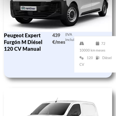
Peugeot Expert
(IVA
439
incluido)
Furgón M Diésel
€/mes
72
120 CV Manual
10000 km
meses
120
Diésel
CV