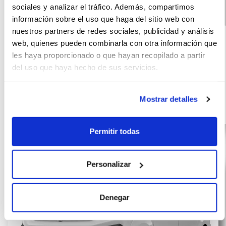
sociales y analizar el tráfico. Además, compartimos
información sobre el uso que haga del sitio web con
Peugeot Partner
(IVA
356
nuestros partners de redes sociales, publicidad y análisis
incluido)
Furgón M Diésel
€/mes
72
web, quienes pueden combinarla con otra información que
100CV 4 Puertas
10000
meses
les haya proporcionado o que hayan recopilado a partir
Empresas
km
del uso que haya hecho de sus servicios.
100
CV
Mostrar detalles
Diésel
Permitir todas
Personalizar
Denegar