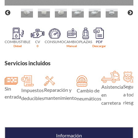
COMBUSTIBLE
CV
CONSUMO
CAMBIO
PLAZAS
PDF
Diésel
0
Manual
Descargar
Servicios incluidos
Seguro
Asistencia
Sin
Reparación y
Impuestos
Cambio de
a todo
en
entrada
mantenimiento
deducibles
neumáticos
riesgo
carretera
Información