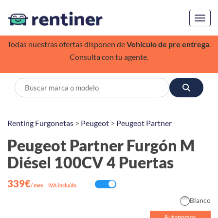
Toggl
Todas nuestras ofertas disponen de
Vehículo de pre entrega
.
Consulta con tu agente.
Renting Furgonetas
>
Peugeot
>
Peugeot Partner
Peugeot Partner Furgón M
Diésel 100CV 4 Puertas
339€
/ mes
·
IVA incluído
Blanco
Autonomos