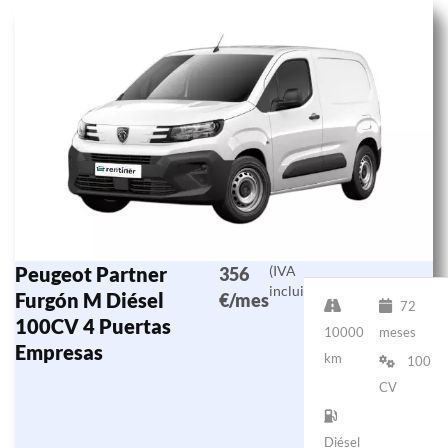
Peugeot Partner
(IVA
356
incluido)
Furgón M Diésel
€/mes
72
100CV 4 Puertas
10000
meses
Empresas
km
100
CV
Diésel