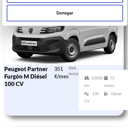
Denegar
Peugeot Partner
(IVA
351
incluido)
Furgón M Diésel
€/mes
10000
72
100 CV
km
meses
100
Diésel
CV