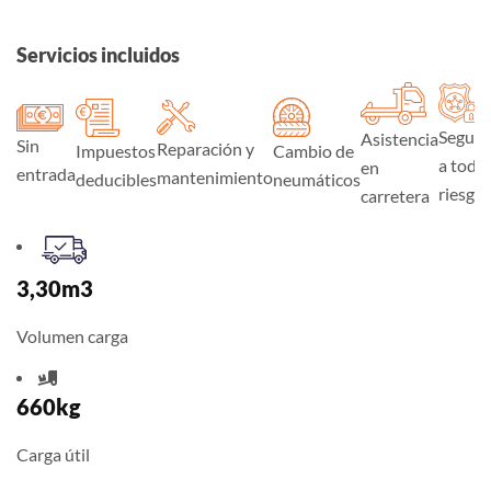
Servicios incluidos
Seguro
Asistencia
Sin
Reparación y
Impuestos
Cambio de
a todo
en
entrada
mantenimiento
deducibles
neumáticos
riesgo
carretera
3,30m3
Volumen carga
660kg
Carga útil