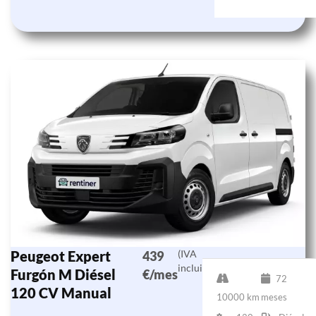
Peugeot Expert
(IVA
439
incluido)
Furgón M Diésel
€/mes
72
120 CV Manual
10000 km
meses