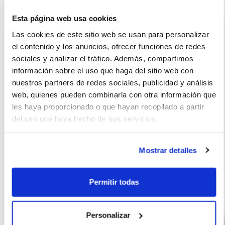
Esta página web usa cookies
Las cookies de este sitio web se usan para personalizar
el contenido y los anuncios, ofrecer funciones de redes
La imagen del coche puede no coincidir con el vehículo
sociales y analizar el tráfico. Además, compartimos
ofertado. Los datos y la información publicada ha sido
información sobre el uso que haga del sitio web con
obtenida de la empresa ofertante del renting y tiene solo
nuestros partners de redes sociales, publicidad y análisis
efectos informativos no contractuales.
web, quienes pueden combinarla con otra información que
les haya proporcionado o que hayan recopilado a partir
Número de oferta:SBD-SBD-21379 3s-4s Última
del uso que haya hecho de sus servicios.
actualización: 2026-07-16
Mostrar detalles
Permitir todas
Otras ofertas de Peugeot Partner
Personalizar