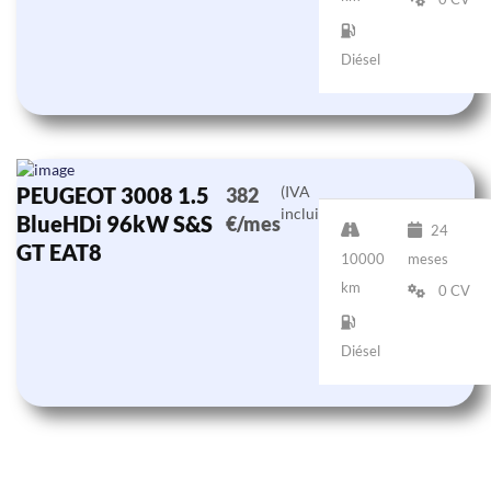
Diésel
PEUGEOT 3008 1.5
(IVA
382
incluido)
BlueHDi 96kW S&S
€/mes
24
GT EAT8
10000
meses
km
0 CV
Diésel