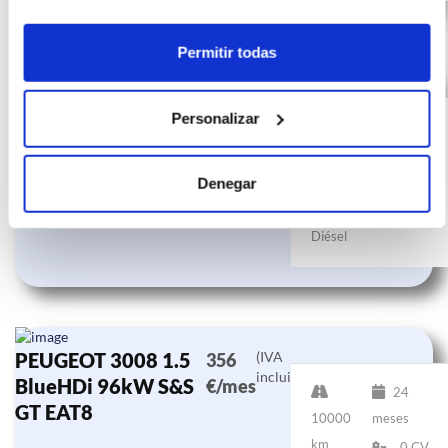
Permitir todas
PEUGEOT 3008 1.5
(IVA
395
incluido)
BlueHDi 96kW S&S
€/mes
Personalizar
24
GT EAT8
10000
meses
km
0 CV
Denegar
Diésel
PEUGEOT 3008 1.5
(IVA
356
incluido)
BlueHDi 96kW S&S
€/mes
24
GT EAT8
10000
meses
km
0 CV