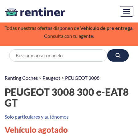
Toggl
Todas nuestras ofertas disponen de
Vehículo de pre entrega
.
Consulta con tu agente.
Renting Coches
>
Peugeot
>
PEUGEOT 3008
PEUGEOT 3008 300 e-EAT8
GT
Solo particulares y autónomos
Vehículo agotado