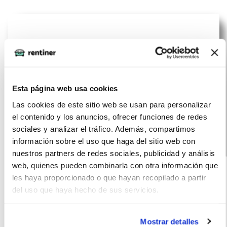
Esta página web usa cookies
Las cookies de este sitio web se usan para personalizar
el contenido y los anuncios, ofrecer funciones de redes
sociales y analizar el tráfico. Además, compartimos
información sobre el uso que haga del sitio web con
Peugeot 3008
(IVA
nuestros partners de redes sociales, publicidad y análisis
449
incluido)
web, quienes pueden combinarla con otra información que
Allure HYBRID
€/mes
15000
12
les haya proporcionado o que hayan recopilado a partir
145 e-DCS6
km
meses
del uso que haya hecho de sus servicios.
145
Híbrido
CV
G
Mostrar detalles