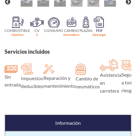
COMBUSTIBLE
CV
CONSUMO
CAMBIO
PLAZAS
PDF
Gasolina
0
Automático
Descargar
Servicios incluidos
Seguro
Asistencia
Sin
Reparación y
Impuestos
Cambio de
a todo
en
entrada
mantenimiento
deducibles
neumáticos
riesgo
carretera
Información