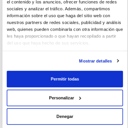
el contenido y los anuncios, ofrecer funciones de redes
sociales y analizar el tráfico. Además, compartimos
información sobre el uso que haga del sitio web con
Los precios de los repuestos siento que son algo elevados.
nuestros partners de redes sociales, publicidad y análisis
web, quienes pueden combinarla con otra información que
les haya proporcionado o que hayan recopilado a partir
del uso que haya hecho de sus servicios.
Maria Pérez (2022-03-12)
Mostrar detalles
Tiene buena relación calidad-precio y es muy fácil de
mantener y los costos de mantenimiento son muy bajos.
Permitir todas
Personalizar
La imagen del coche puede no coincidir con el vehículo
ofertado. Los datos y la información publicada ha sido
Denegar
obtenida de la empresa ofertante del renting y tiene solo
efectos informativos no contractuales.