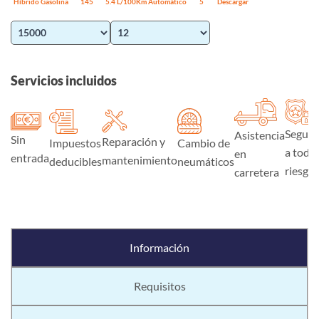
Híbrido Gasolina
145
5.4 L/100Km
Automático
5
Descargar
Servicios incluidos
Seguro
Asistencia
Sin
Reparación y
Impuestos
Cambio de
a todo
en
entrada
mantenimiento
deducibles
neumáticos
riesgo
carretera
Información
Requisitos