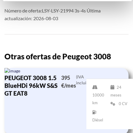
Número de oferta:LSY-LSY-21994 3s-4s Última
actualización: 2026-08-03
Otras ofertas de Peugeot 3008
PEUGEOT 3008 1.5
(IVA
395
incluido)
BlueHDi 96kW S&S
€/mes
24
GT EAT8
10000
meses
km
0 CV
Diésel