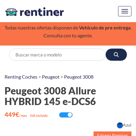
Toggl
Todas nuestras ofertas disponen de
Vehículo de pre entrega
.
Consulta con tu agente.
Renting Coches
>
Peugeot
>
Peugeot 3008
Peugeot 3008 Allure
HYBRID 145 e-DCS6
449€
/ mes
·
IVA incluído
Azul
Entrega Premium