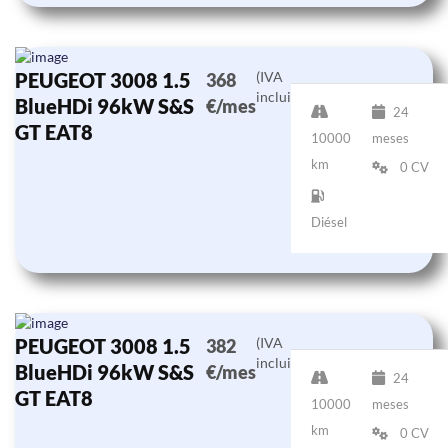
PEUGEOT 3008 1.5
(IVA
368
incluido)
BlueHDi 96kW S&S
€/mes
24
GT EAT8
10000
meses
km
0 CV
Diésel
PEUGEOT 3008 1.5
(IVA
382
incluido)
BlueHDi 96kW S&S
€/mes
24
GT EAT8
10000
meses
km
0 CV