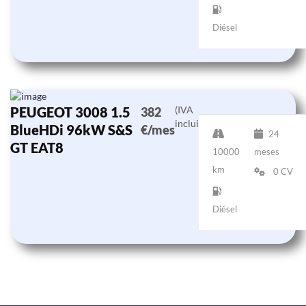
Diésel
PEUGEOT 3008 1.5
(IVA
382
incluido)
BlueHDi 96kW S&S
€/mes
24
GT EAT8
10000
meses
km
0 CV
Diésel