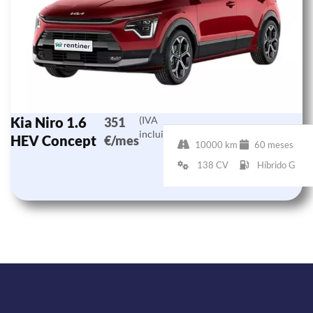
Kia Niro 1.6
(IVA
351
incluido)
HEV Concept
€/mes
10000 km
60 meses
138 CV
Híbrido G