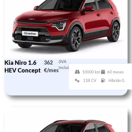
Kia Niro 1.6
(IVA
362
incluido)
HEV Concept
€/mes
10000 km
60 meses
138 CV
Híbrido G