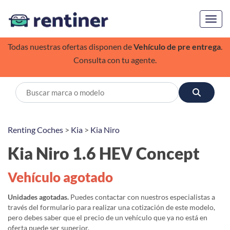
Toggl
Todas nuestras ofertas disponen de
Vehículo de pre entrega
.
Consulta con tu agente.
Renting Coches
>
Kia
>
Kia Niro
Kia Niro 1.6 HEV Concept
Vehículo agotado
Unidades agotadas.
Puedes contactar con nuestros especialistas a
través del formulario para realizar una cotización de este modelo,
pero debes saber que el precio de un vehículo que ya no está en
oferta puede ser superior.