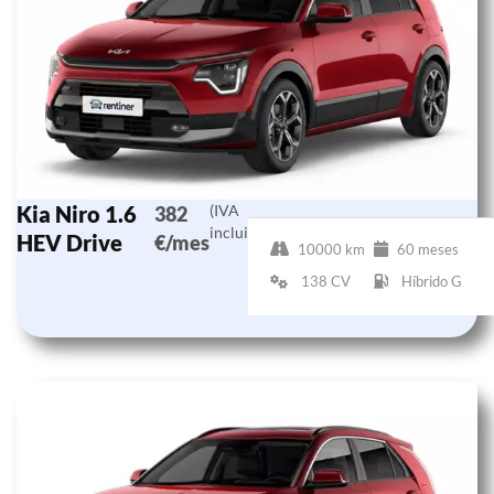
Kia Niro 1.6
(IVA
382
incluido)
HEV Drive
€/mes
10000 km
60 meses
138 CV
Híbrido G