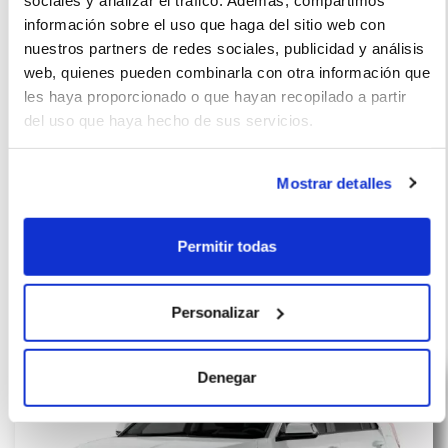
información sobre el uso que haga del sitio web con
La imagen del coche puede no coincidir con el vehículo
nuestros partners de redes sociales, publicidad y análisis
ofertado. Los datos y la información publicada ha sido
web, quienes pueden combinarla con otra información que
obtenida de la empresa ofertante del renting y tiene solo
les haya proporcionado o que hayan recopilado a partir
efectos informativos no contractuales.
del uso que haya hecho de sus servicios.
Número de oferta:DVC-KIA-19078 6s-8s Última
actualización: 2026-07-06
Mostrar detalles
Permitir todas
Otras ofertas de Kia Niro
Personalizar
Denegar