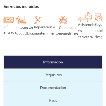
Servicios incluidos
Seguro
Asistencia
Sin
Reparación y
Impuestos
Cambio de
a todo
en
entrada
mantenimiento
deducibles
neumáticos
riesgo
carretera
Información
Requisitos
Documentación
Faqs