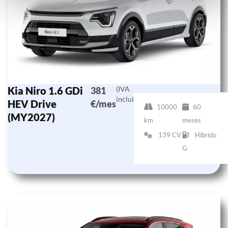
Kia Niro 1.6 GDi
(IVA
381
incluido)
HEV Drive
€/mes
10000
60
(MY2027)
km
meses
139 CV
Híbrido
G