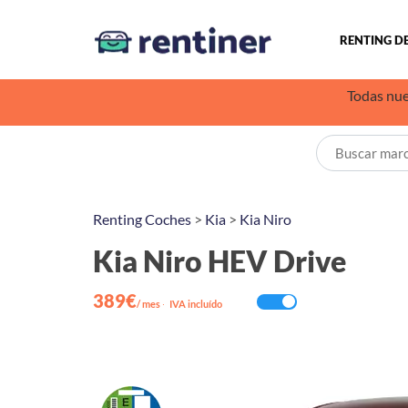
RENTING D
Todas nue
Renting Coches
>
Kia
>
Kia Niro
Kia Niro HEV Drive
389€
/ mes
·
IVA incluído