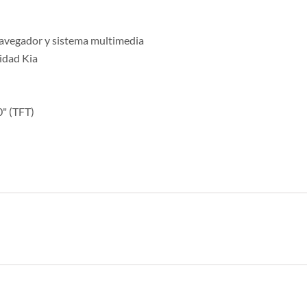
l navegador y sistema multimedia
idad Kia
0" (TFT)