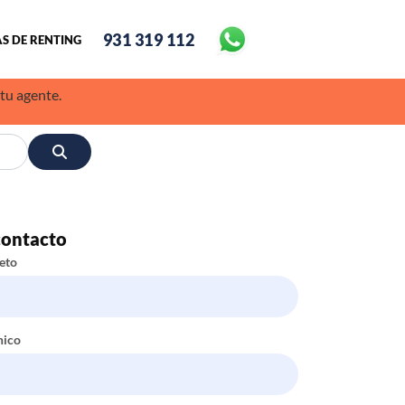
931 319 112
S DE RENTING
 tu agente.
contacto
eto
nico