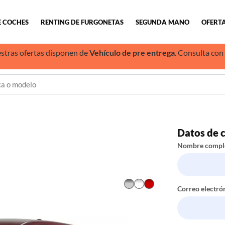
E COCHES
RENTING DE FURGONETAS
SEGUNDA MANO
OFERTA
stras ofertas disponen de
Vehículo de pre entrega
. Consulta con
Datos de 
Nombre compl
Correo electró