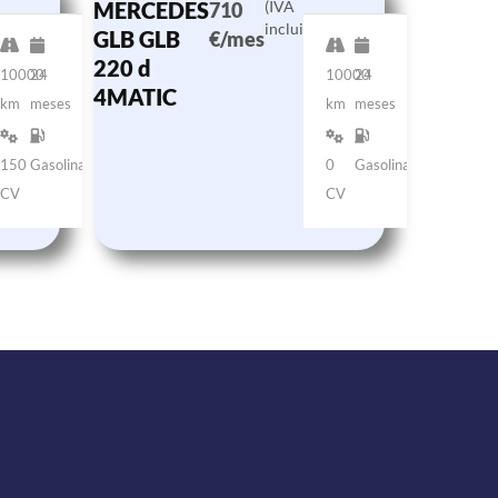
MERCEDES
(IVA
710
incluido)
GLB GLB
€/mes
220 d
10000
24
10000
24
4MATIC
km
meses
km
meses
150
Gasolina
0
Gasolina
CV
CV