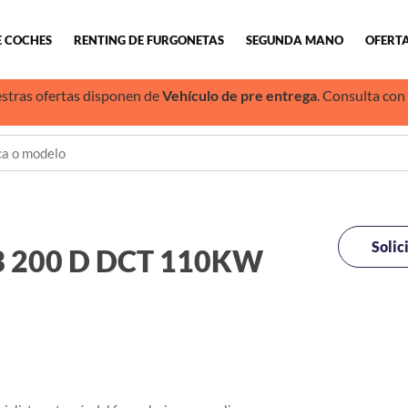
E COCHES
RENTING DE FURGONETAS
SEGUNDA MANO
OFERTA
stras ofertas disponen de
Vehículo de pre entrega
. Consulta con
Solic
B 200 D DCT 110KW