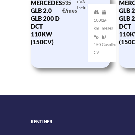
MERCEDES
(IVA
MERC
535
incluido)
GLB 2.0
GLB 2
€/mes
GLB 200 D
GLB 2
10000
24
DCT
DCT
km
meses
110KW
110
(150CV)
(150
150
Gasolina
CV
RENTINER