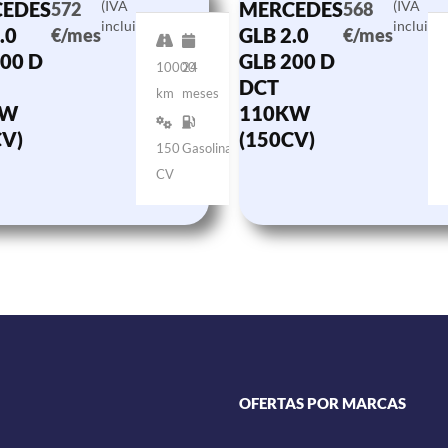
EDES
(IVA
MERCEDES
(IVA
572
568
incluido)
incluido)
.0
GLB 2.0
€/mes
€/mes
00 D
GLB 200 D
10000
24
DCT
km
meses
KW
110KW
CV)
(150CV)
150
Gasolina
CV
OFERTAS POR MARCAS