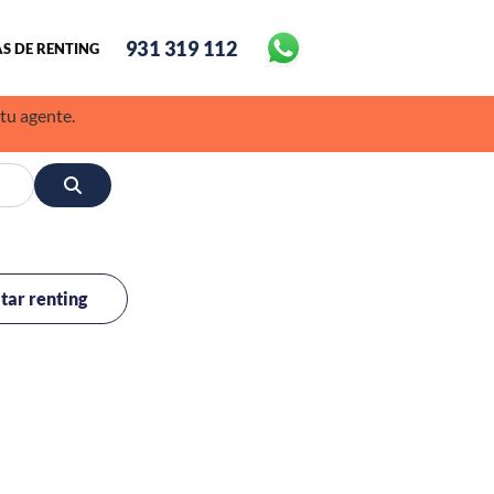
931 319 112
S DE RENTING
 tu agente.
itar renting