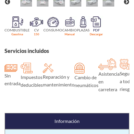
COMBUSTIBLE
CV
CONSUMO
CAMBIO
PLAZAS
PDF
Gasolina
150
Manual
Descargar
Servicios incluidos
Seguro
Asistencia
Sin
Reparación y
Impuestos
Cambio de
a todo
en
entrada
mantenimiento
deducibles
neumáticos
riesgo
carretera
Información