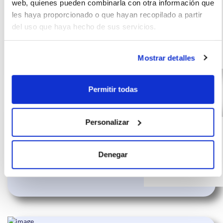
web, quienes pueden combinarla con otra información que
incluido)
GLB 200 D DCT
€/mes
24
les haya proporcionado o que hayan recopilado a partir
110KW (150CV)
del uso que haya hecho de sus servicios.
10000 km
meses
150
CV
Gasolina
Mostrar detalles
Permitir todas
MERCEDES GLB 2.0
(IVA
568
Personalizar
incluido)
GLB 200 D DCT
€/mes
24
110KW (150CV)
10000 km
meses
Denegar
150
CV
Gasolina