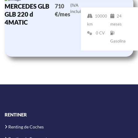
MERCEDES GLB
(IVA
710
incluido)
GLB 220 d
€/mes
10000
24
4MATIC
km
meses
0 CV
Gasolina
RENTINER
Renting de Coches