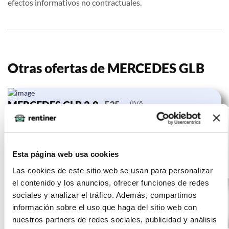
efectos informativos no contractuales.
Otras ofertas de MERCEDES GLB
MERCEDES GLB 2.0
(IVA
535
incluido)
GLB 200 D DCT
€/mes
24
110KW (150CV)
10000 km
meses
150
Esta página web usa cookies
CV
Gasolina
Las cookies de este sitio web se usan para personalizar
el contenido y los anuncios, ofrecer funciones de redes
sociales y analizar el tráfico. Además, compartimos
información sobre el uso que haga del sitio web con
nuestros partners de redes sociales, publicidad y análisis
MERCEDES GLB 2.0
(IVA
572