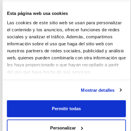
calidad y de buen rendimiento
Esta página web usa cookies
Las cookies de este sitio web se usan para personalizar
el contenido y los anuncios, ofrecer funciones de redes
La imagen del coche puede no coincidir con el vehículo
sociales y analizar el tráfico. Además, compartimos
ofertado. Los datos y la información publicada ha sido
información sobre el uso que haga del sitio web con
obtenida de la empresa ofertante del renting y tiene solo
nuestros partners de redes sociales, publicidad y análisis
web, quienes pueden combinarla con otra información que
efectos informativos no contractuales.
les haya proporcionado o que hayan recopilado a partir
Número de oferta:SBD--16186 4m-5m Última actualización:
del uso que haya hecho de sus servicios.
2023-10-05
Mostrar detalles
Permitir todas
Otras ofertas de Ford Kuga
Personalizar