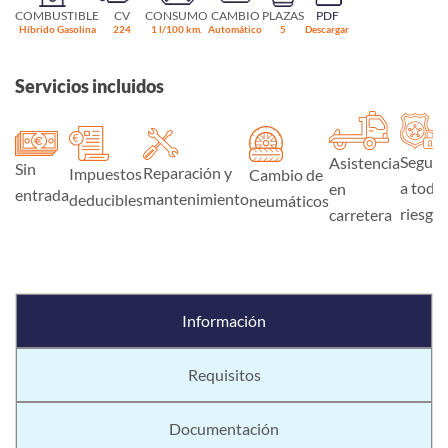
COMBUSTIBLE
CV
CONSUMO
CAMBIO
PLAZAS
PDF
Híbrido Gasolina
224
1 l/100 km.
Automático
5
Descargar
Servicios incluidos
Seguro
Asistencia
Sin
Reparación y
Impuestos
Cambio de
a todo
en
entrada
mantenimiento
deducibles
neumáticos
riesgo
carretera
Información
Requisitos
Documentación