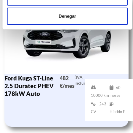
Denegar
Ford Kuga ST-Line
(IVA
482
incluido)
2.5 Duratec PHEV
€/mes
60
178kW Auto
10000 km
meses
243
CV
Híbrido E