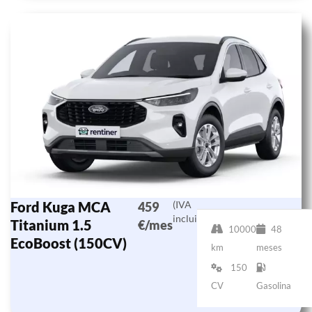
Ford Kuga MCA
(IVA
459
incluido)
Titanium 1.5
€/mes
10000
48
EcoBoost (150CV)
km
meses
150
CV
Gasolina