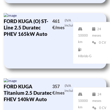
FORD KUGA (O) ST-
(IVA
461
incluido)
Line 2.5 Duratec
€/mes
24
PHEV 165kW Auto
10000
meses
km
0 CV
Híbrido G
FORD KUGA
(IVA
357
incluido)
Titanium 2.5 Duratec
€/mes
24
FHEV 140kW Auto
10000
meses
km
0 CV