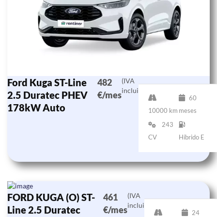
Ford Kuga ST-Line
(IVA
482
incluido)
2.5 Duratec PHEV
€/mes
60
178kW Auto
10000 km
meses
243
CV
Híbrido E
FORD KUGA (O) ST-
(IVA
461
incluido)
Line 2.5 Duratec
€/mes
24