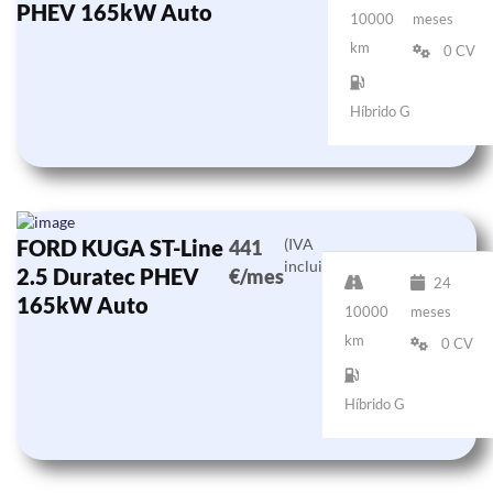
PHEV 165kW Auto
10000
meses
km
0 CV
Híbrido G
FORD KUGA ST-Line
(IVA
441
incluido)
2.5 Duratec PHEV
€/mes
24
165kW Auto
10000
meses
km
0 CV
Híbrido G