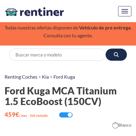
Toggl
Todas nuestras ofertas disponen de
Vehículo de pre entrega
.
Consulta con tu agente.
Renting Coches
>
Kia
>
Ford Kuga
Ford Kuga MCA Titanium
1.5 EcoBoost (150CV)
459€
/ mes
·
IVA incluído
Blanco