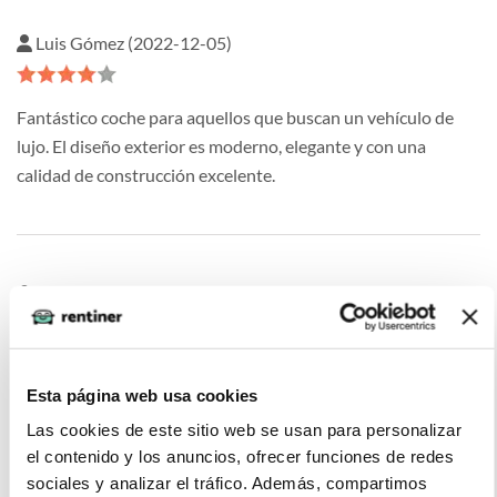
Luis Gómez (2022-12-05)
Fantástico coche para aquellos que buscan un vehículo de
lujo. El diseño exterior es moderno, elegante y con una
calidad de construcción excelente.
Antonio (2022-05-02)
He contratado un Ford Kuga en renting y toda ha sido
Esta página web usa cookies
perfecto. El coche es cómodo, espacioso y tiene un manejo
suave. La tecnología de infotainment es fácil de usar y muy
Las cookies de este sitio web se usan para personalizar
útil para mantenerse conectado. Lo recomiendo para este
el contenido y los anuncios, ofrecer funciones de redes
tipo de contratos.
sociales y analizar el tráfico. Además, compartimos