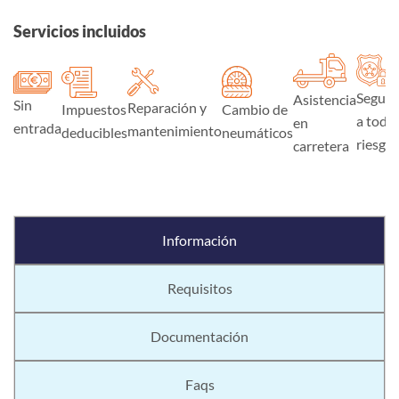
Servicios incluidos
Seguro
Asistencia
Sin
Reparación y
Impuestos
Cambio de
a todo
en
entrada
mantenimiento
deducibles
neumáticos
riesgo
carretera
Información
Requisitos
Documentación
Faqs