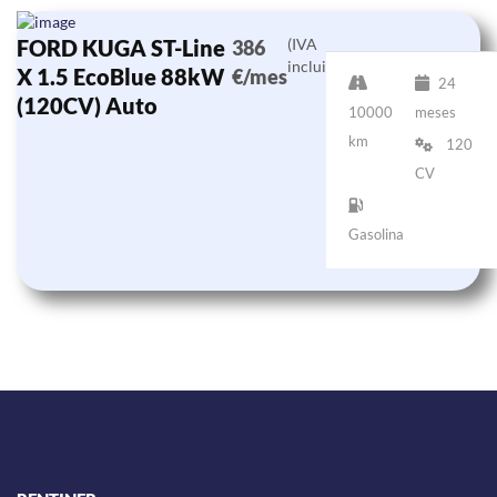
FORD KUGA ST-Line
(IVA
386
incluido)
X 1.5 EcoBlue 88kW
€/mes
24
(120CV) Auto
10000
meses
km
120
CV
Gasolina