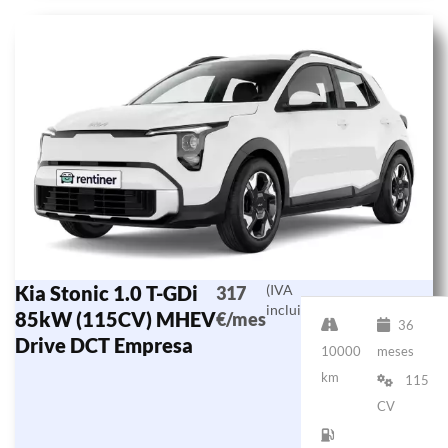
Kia Stonic 1.0 T-GDi
(IVA
317
incluido)
85kW (115CV) MHEV
€/mes
36
Drive DCT Empresa
10000
meses
km
115
CV