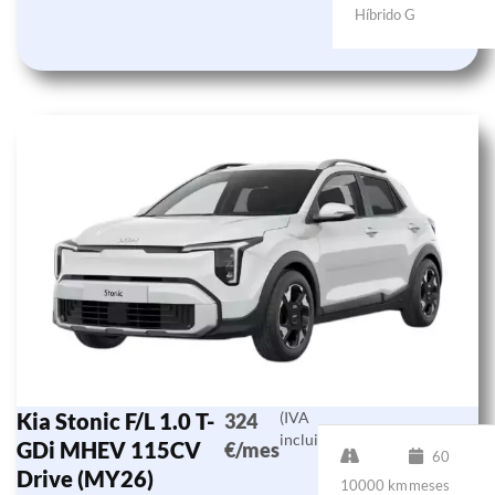
Híbrido G
Kia Stonic F/L 1.0 T-
(IVA
324
incluido)
GDi MHEV 115CV
€/mes
60
Drive (MY26)
10000 km
meses