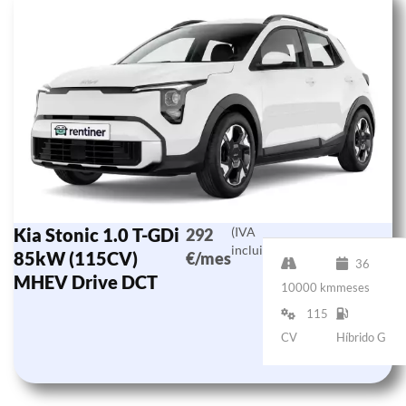
Kia Stonic 1.0 T-GDi
(IVA
292
incluido)
85kW (115CV)
€/mes
36
MHEV Drive DCT
10000 km
meses
115
CV
Híbrido G