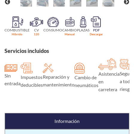
COMBUSTIBLE
CV
CONSUMO
CAMBIO
PLAZAS
PDF
Híbrido
120
Manual
Descargar
Servicios incluidos
Seguro
Asistencia
Sin
Reparación y
Impuestos
Cambio de
a todo
en
entrada
mantenimiento
deducibles
neumáticos
riesgo
carretera
Información