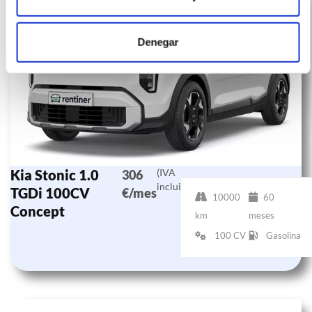
Denegar
Kia Stonic 1.0
(IVA
306
incluido)
TGDi 100CV
€/mes
10000
60
Concept
km
meses
100 CV
Gasolina