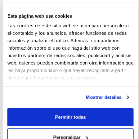
completamente satisfecho con él. El diseño es moderno y
atractivo, el motor es muy poderoso y los materiales internos
Esta página web usa cookies
son de primera calidad
Las cookies de este sitio web se usan para personalizar
el contenido y los anuncios, ofrecer funciones de redes
sociales y analizar el tráfico. Además, compartimos
información sobre el uso que haga del sitio web con
La imagen del coche puede no coincidir con el vehículo
nuestros partners de redes sociales, publicidad y análisis
ofertado. Los datos y la información publicada ha sido
web, quienes pueden combinarla con otra información que
les haya proporcionado o que hayan recopilado a partir
obtenida de la empresa ofertante del renting y tiene solo
del uso que haya hecho de sus servicios.
efectos informativos no contractuales.
Mostrar detalles
Otras ofertas de KIA STONIC
Permitir todas
Personalizar