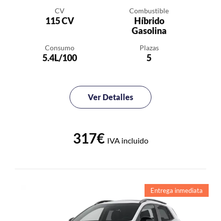
CV
Combustible
115 CV
Híbrido
Gasolina
Consumo
Plazas
5.4L/100
5
Ver Detalles
317€
IVA incluido
Entrega inmediata