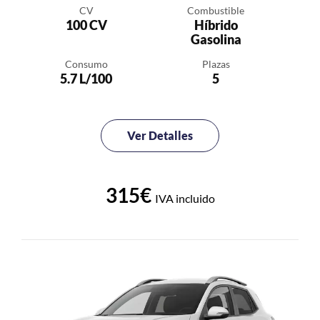
CV
Combustible
100 CV
Híbrido
Gasolina
Consumo
Plazas
5.7 L/100
5
Ver Detalles
315€
IVA incluido