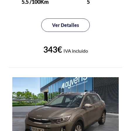
5.5 /100Km
5
Ver Detalles
343€
IVA incluido