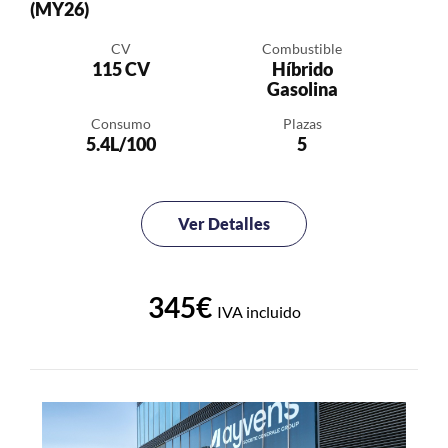
(MY26)
CV
Combustible
115 CV
Híbrido
Gasolina
Consumo
Plazas
5.4L/100
5
Ver Detalles
345€
IVA incluido