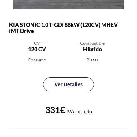
KIA STONIC 1.0 T-GDi 88kW (120CV) MHEV
iMT Drive
CV
Combustible
120 CV
Híbrido
Consumo
Plazas
Ver Detalles
331€
IVA incluido