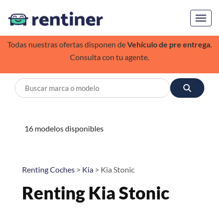
Toggl
Todas nuestras ofertas disponen de
Vehículo de pre entrega
.
Consulta con tu agente.
16 modelos disponibles
Renting Coches
>
Kia
> Kia Stonic
Renting Kia Stonic