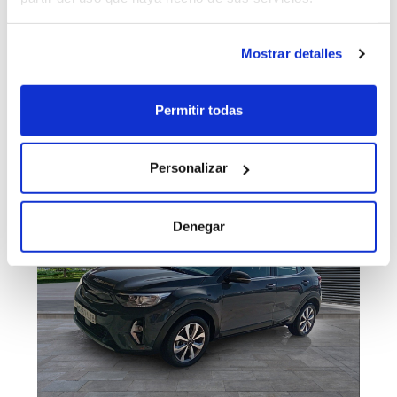
Ver Detalles
Mostrar detalles
324€
IVA incluido
Permitir todas
Personalizar
Denegar