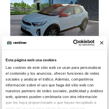
Esta página web usa cookies
KIA STONIC 1.0 T-GDi 74kW (100CV) MHEV
Las cookies de este sitio web se usan para personalizar
iMT Concept
el contenido y los anuncios, ofrecer funciones de redes
sociales y analizar el tráfico. Además, compartimos
CV
Combustible
información sobre el uso que haga del sitio web con
100 CV
Híbrido
nuestros partners de redes sociales, publicidad y análisis
Consumo
Plazas
web, quienes pueden combinarla con otra información
que les haya proporcionado o que hayan recopilado a
partir del uso que haya hecho de sus servicios.