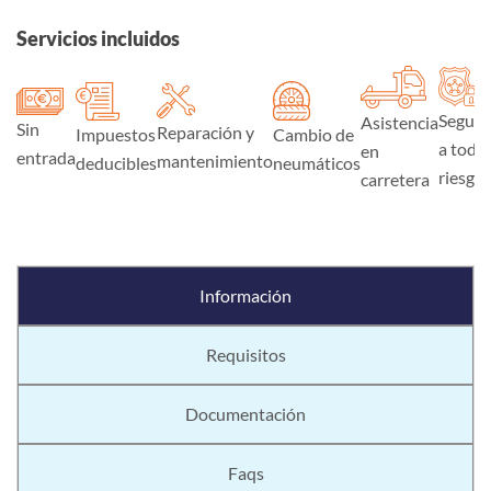
Servicios incluidos
Seguro
Asistencia
Sin
Reparación y
Impuestos
Cambio de
a todo
en
entrada
mantenimiento
deducibles
neumáticos
riesgo
carretera
Información
Requisitos
Documentación
Faqs