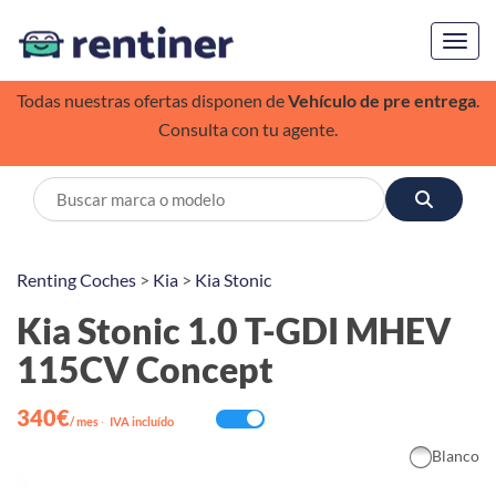
Toggl
Todas nuestras ofertas disponen de
Vehículo de pre entrega
.
Consulta con tu agente.
Renting Coches
>
Kia
>
Kia Stonic
Kia Stonic 1.0 T-GDI MHEV
115CV Concept
340€
/ mes
·
IVA incluído
Blanco