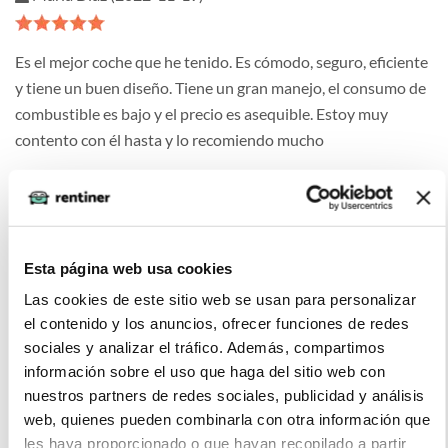
Es el mejor coche que he tenido. Es cómodo, seguro, eficiente
y tiene un buen diseño. Tiene un gran manejo, el consumo de
combustible es bajo y el precio es asequible. Estoy muy
contento con él hasta y lo recomiendo mucho
Luis Gómez (2022-05-13)
Esta página web usa cookies
Las cookies de este sitio web se usan para personalizar
Es un coche económico, ideal para 4 personas y con la
el contenido y los anuncios, ofrecer funciones de redes
etiqueta eco.
sociales y analizar el tráfico. Además, compartimos
información sobre el uso que haga del sitio web con
nuestros partners de redes sociales, publicidad y análisis
web, quienes pueden combinarla con otra información que
les haya proporcionado o que hayan recopilado a partir
Alberto (2022-03-12)