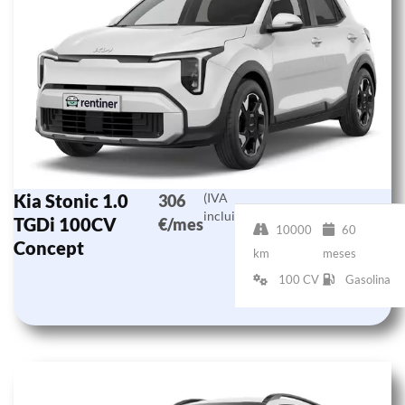
Kia Stonic 1.0
(IVA
306
incluido)
TGDi 100CV
€/mes
10000
60
Concept
km
meses
100 CV
Gasolina