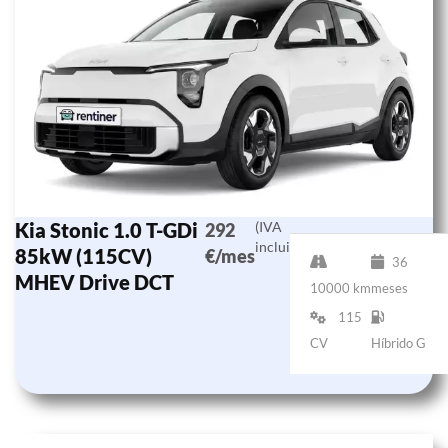
Kia Stonic 1.0 T-GDi
(IVA
292
incluido)
85kW (115CV)
€/mes
36
MHEV Drive DCT
10000 km
meses
115
CV
Híbrido G