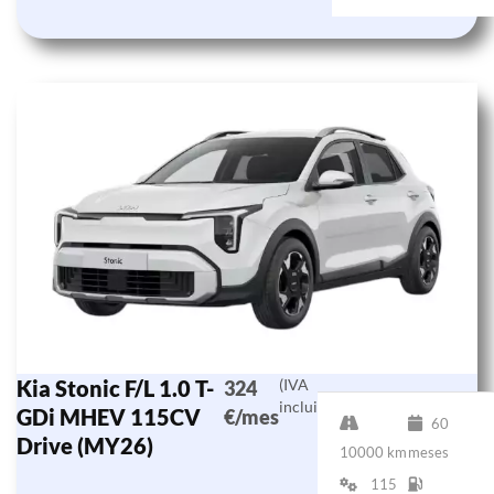
Kia Stonic F/L 1.0 T-
(IVA
324
incluido)
GDi MHEV 115CV
€/mes
60
Drive (MY26)
10000 km
meses
115