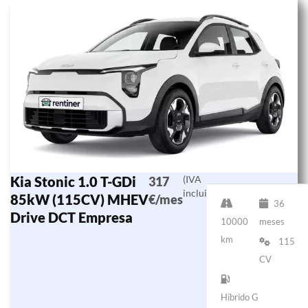
Kia Stonic 1.0 T-GDi
(IVA
317
incluido)
85kW (115CV) MHEV
€/mes
36
Drive DCT Empresa
10000
meses
km
115
CV
Híbrido G