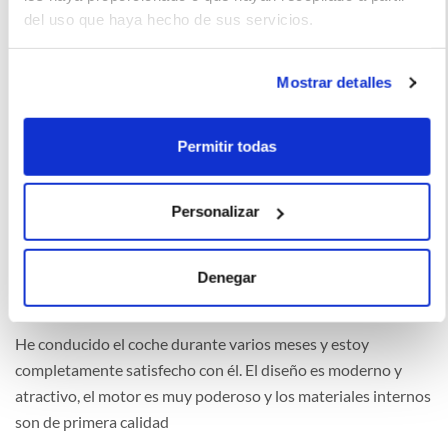
del uso que haya hecho de sus servicios.
La experiencia con el Kia Stonic ha sido maravillosa desde el
Mostrar detalles
primer día. El vehículo es muy fiable, cómodo, seguro y
eficiente. El diseño es moderno y atractivo. El motor es fuerte
y el consumo de combustible es bajo, lo que me gusta
Permitir todas
especialmente. Lo recomiendo totalmente.""""
Personalizar
Juan (2022-02-07)
Denegar
He conducido el coche durante varios meses y estoy
completamente satisfecho con él. El diseño es moderno y
atractivo, el motor es muy poderoso y los materiales internos
son de primera calidad