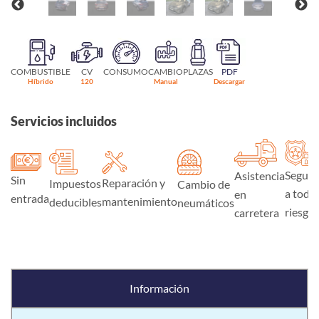
COMBUSTIBLE
CV
CONSUMO
CAMBIO
PLAZAS
PDF
Híbrido
120
Manual
Descargar
Servicios incluidos
Seguro
Asistencia
Sin
Reparación y
Impuestos
Cambio de
a todo
en
entrada
mantenimiento
deducibles
neumáticos
riesgo
carretera
Información