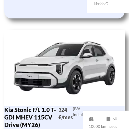
Híbrido G
Kia Stonic F/L 1.0 T-
(IVA
324
incluido)
GDi MHEV 115CV
€/mes
60
Drive (MY26)
10000 km
meses