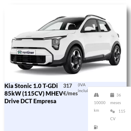
Kia Stonic 1.0 T-GDi
(IVA
317
incluido)
85kW (115CV) MHEV
€/mes
36
Drive DCT Empresa
10000
meses
km
115
CV