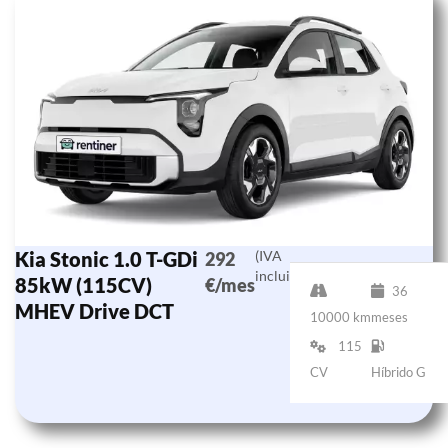
Kia Stonic 1.0 T-GDi
(IVA
292
incluido)
85kW (115CV)
€/mes
36
MHEV Drive DCT
10000 km
meses
115
CV
Híbrido G