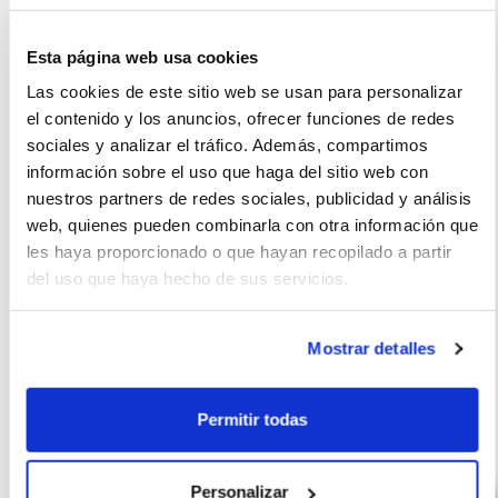
completamente satisfecho con él. El diseño es moderno y
atractivo, el motor es muy poderoso y los materiales internos
Esta página web usa cookies
son de primera calidad
Las cookies de este sitio web se usan para personalizar
el contenido y los anuncios, ofrecer funciones de redes
sociales y analizar el tráfico. Además, compartimos
información sobre el uso que haga del sitio web con
La imagen del coche puede no coincidir con el vehículo
nuestros partners de redes sociales, publicidad y análisis
ofertado. Los datos y la información publicada ha sido
web, quienes pueden combinarla con otra información que
les haya proporcionado o que hayan recopilado a partir
obtenida de la empresa ofertante del renting y tiene solo
del uso que haya hecho de sus servicios.
efectos informativos no contractuales.
Mostrar detalles
Otras ofertas de KIA STONIC
Permitir todas
Personalizar