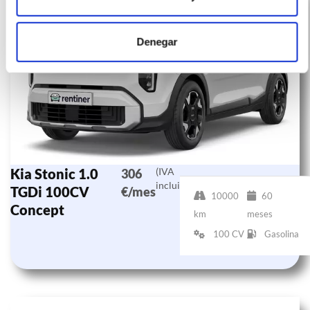
Denegar
Kia Stonic 1.0
(IVA
306
incluido)
TGDi 100CV
€/mes
10000
60
Concept
km
meses
100 CV
Gasolina