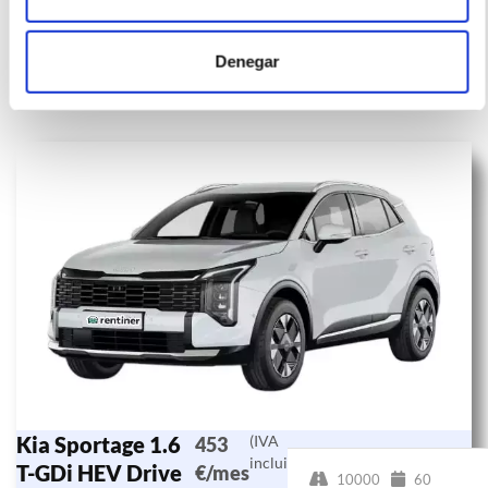
Denegar
Otras ofertas de KIA SPORTAGE
Kia Sportage 1.6
(IVA
453
incluido)
T-GDi HEV Drive
€/mes
10000
60