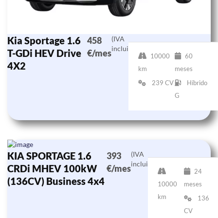
Kia Sportage 1.6
(IVA
458
incluido)
T-GDi HEV Drive
€/mes
10000
60
4X2
km
meses
239 CV
Híbrido
G
KIA SPORTAGE 1.6
(IVA
393
incluido)
CRDi MHEV 100kW
€/mes
24
(136CV) Business 4x4
10000
meses
km
136
CV