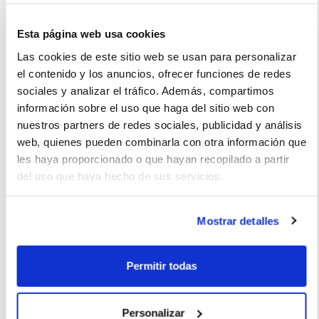
Esta página web usa cookies
Las cookies de este sitio web se usan para personalizar
el contenido y los anuncios, ofrecer funciones de redes
Juan (2022-03-12)
sociales y analizar el tráfico. Además, compartimos
información sobre el uso que haga del sitio web con
Coche perfecto para familias al ser un vehículo compacto y
nuestros partners de redes sociales, publicidad y análisis
web, quienes pueden combinarla con otra información que
práctico que se adapta a la mayoría de los espacios. Lo
les haya proporcionado o que hayan recopilado a partir
recomiendo para viajes familiares y largos al ser muy cómodo.
del uso que haya hecho de sus servicios.
Mostrar detalles
La imagen del coche puede no coincidir con el vehículo
ofertado. Los datos y la información publicada ha sido
Permitir todas
obtenida de la empresa ofertante del renting y tiene solo
efectos informativos no contractuales.
Personalizar