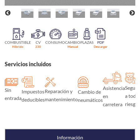
COMBUSTIBLE
CV
CONSUMO
CAMBIO
PLAZAS
PDF
Híbrido
230
Manual
Descargar
Servicios incluidos
Seguro
Asistencia
Sin
Reparación y
Impuestos
Cambio de
a todo
en
entrada
mantenimiento
deducibles
neumáticos
riesgo
carretera
Información