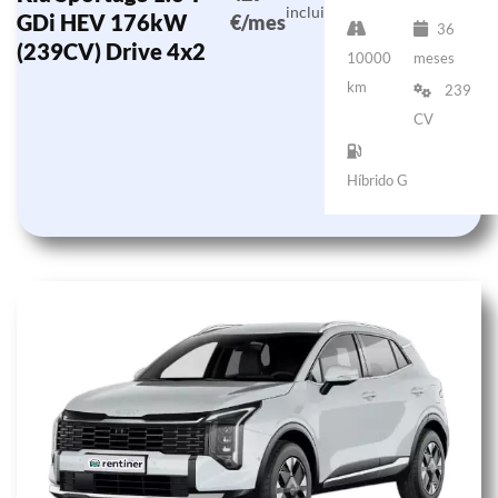
incluido)
GDi HEV 176kW
€/mes
36
(239CV) Drive 4x2
10000
meses
km
239
CV
Híbrido G