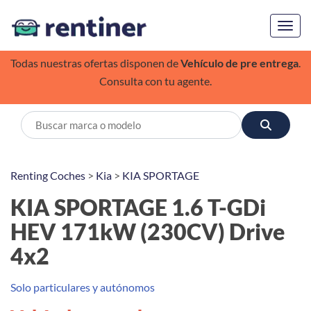
Toggl
Todas nuestras ofertas disponen de
Vehículo de pre entrega
.
Consulta con tu agente.
Renting Coches
>
Kia
>
KIA SPORTAGE
KIA SPORTAGE 1.6 T-GDi
HEV 171kW (230CV) Drive
4x2
Solo particulares y autónomos