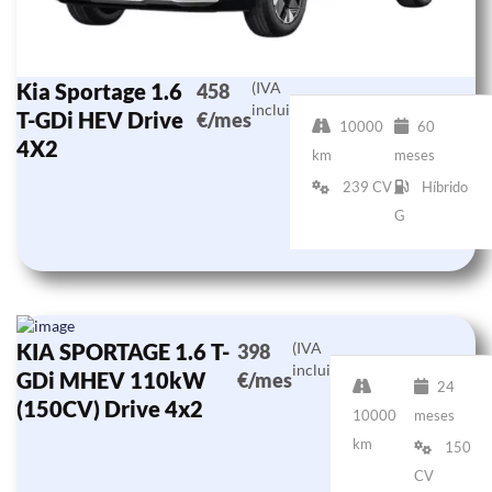
Kia Sportage 1.6
(IVA
458
incluido)
T-GDi HEV Drive
€/mes
10000
60
4X2
km
meses
239 CV
Híbrido
G
KIA SPORTAGE 1.6 T-
(IVA
398
incluido)
GDi MHEV 110kW
€/mes
24
(150CV) Drive 4x2
10000
meses
km
150
CV