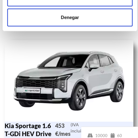
Denegar
Otras ofertas de KIA SPORTAGE
Kia Sportage 1.6
(IVA
453
incluido)
T-GDi HEV Drive
€/mes
10000
60