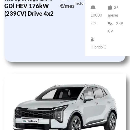
incluido)
GDi HEV 176kW
€/mes
36
(239CV) Drive 4x2
10000
meses
km
239
CV
Híbrido G