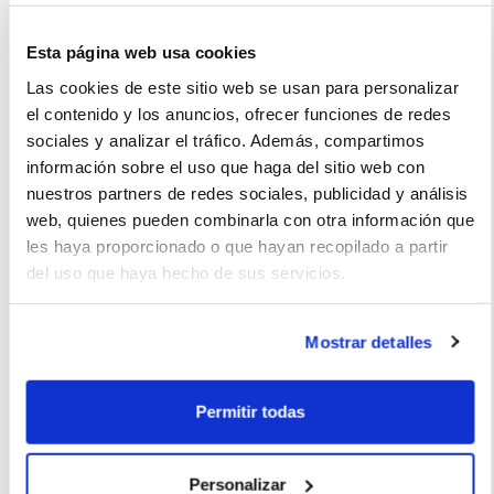
Esta página web usa cookies
Las cookies de este sitio web se usan para personalizar
el contenido y los anuncios, ofrecer funciones de redes
Juan (2022-03-12)
sociales y analizar el tráfico. Además, compartimos
información sobre el uso que haga del sitio web con
Coche perfecto para familias al ser un vehículo compacto y
nuestros partners de redes sociales, publicidad y análisis
web, quienes pueden combinarla con otra información que
práctico que se adapta a la mayoría de los espacios. Lo
les haya proporcionado o que hayan recopilado a partir
recomiendo para viajes familiares y largos al ser muy cómodo.
del uso que haya hecho de sus servicios.
Mostrar detalles
La imagen del coche puede no coincidir con el vehículo
ofertado. Los datos y la información publicada ha sido
Permitir todas
obtenida de la empresa ofertante del renting y tiene solo
efectos informativos no contractuales.
Personalizar