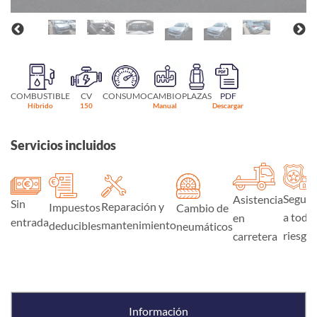
COMBUSTIBLE
CV
CONSUMO
CAMBIO
PLAZAS
PDF
Híbrido
150
Manual
Descargar
Servicios incluidos
Seguro
Asistencia
Sin
Reparación y
Impuestos
Cambio de
a todo
en
entrada
mantenimiento
deducibles
neumáticos
riesgo
carretera
Información