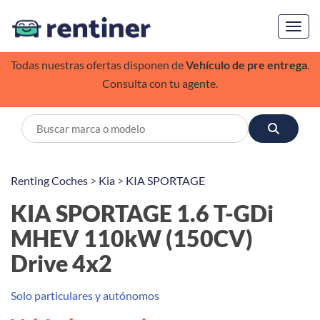
Toggl
Todas nuestras ofertas disponen de
Vehículo de pre entrega
.
Consulta con tu agente.
Renting Coches
>
Kia
>
KIA SPORTAGE
KIA SPORTAGE 1.6 T-GDi
MHEV 110kW (150CV)
Drive 4x2
Solo particulares y autónomos