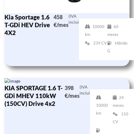
Kia Sportage 1.6
(IVA
458
incluido)
T-GDi HEV Drive
€/mes
10000
60
4X2
km
meses
239 CV
Híbrido
G
KIA SPORTAGE 1.6 T-
(IVA
398
incluido)
GDi MHEV 110kW
€/mes
24
(150CV) Drive 4x2
10000
meses
km
150
CV