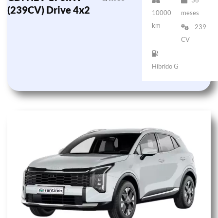
(239CV) Drive 4x2
10000
meses
km
239
CV
Híbrido G