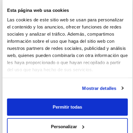
Esta página web usa cookies
Las cookies de este sitio web se usan para personalizar
Juan (2022-03-12)
el contenido y los anuncios, ofrecer funciones de redes
sociales y analizar el tráfico. Además, compartimos
información sobre el uso que haga del sitio web con
Coche perfecto para familias al ser un vehículo compacto y
nuestros partners de redes sociales, publicidad y análisis
práctico que se adapta a la mayoría de los espacios. Lo
web, quienes pueden combinarla con otra información que
recomiendo para viajes familiares y largos al ser muy cómodo.
les haya proporcionado o que hayan recopilado a partir
del uso que haya hecho de sus servicios.
Mostrar detalles
La imagen del coche puede no coincidir con el vehículo
ofertado. Los datos y la información publicada ha sido
obtenida de la empresa ofertante del renting y tiene solo
Permitir todas
efectos informativos no contractuales.
Personalizar