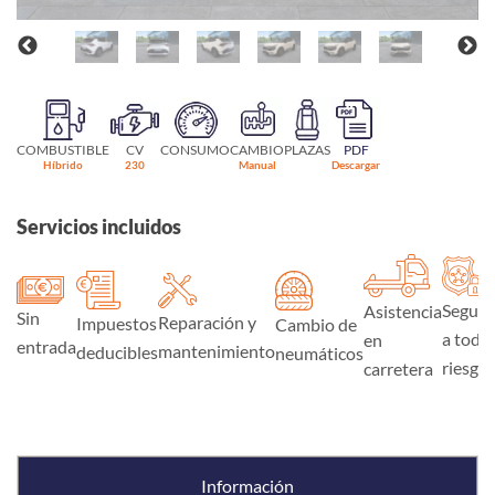
COMBUSTIBLE
CV
CONSUMO
CAMBIO
PLAZAS
PDF
Híbrido
230
Manual
Descargar
Servicios incluidos
Seguro
Asistencia
Sin
Reparación y
Impuestos
Cambio de
a todo
en
entrada
mantenimiento
deducibles
neumáticos
riesgo
carretera
Información