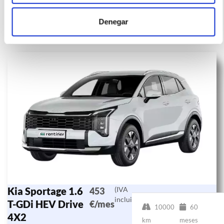
Denegar
Otras ofertas de KIA SPORTAGE
Kia Sportage 1.6
(IVA
453
incluido)
T-GDi HEV Drive
€/mes
10000
60
4X2
km
meses