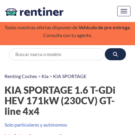
Toggl
Todas nuestras ofertas disponen de
Vehículo de pre entrega
.
Consulta con tu agente.
Renting Coches
>
Kia
>
KIA SPORTAGE
KIA SPORTAGE 1.6 T-GDi
HEV 171kW (230CV) GT-
line 4x4
Solo particulares y autónomos