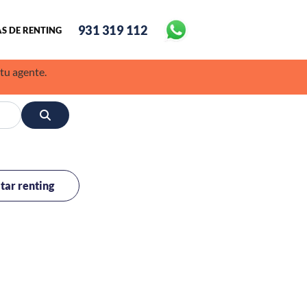
931 319 112
S DE RENTING
 tu agente.
itar renting