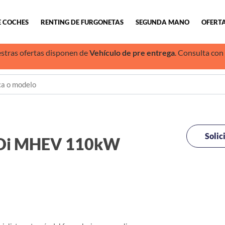
E COCHES
RENTING DE FURGONETAS
SEGUNDA MANO
OFERTA
stras ofertas disponen de
Vehículo de pre entrega
. Consulta con
Solic
GDi MHEV 110kW