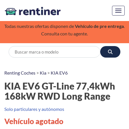
Toggl
Todas nuestras ofertas disponen de
Vehículo de pre entrega
.
Consulta con tu agente.
Renting Coches
>
Kia
>
KIA EV6
KIA EV6 GT-Line 77,4kWh
168kW RWD Long Range
Solo particulares y autónomos
Vehículo agotado