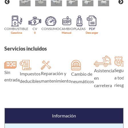
COMBUSTIBLE
CV
CONSUMO
CAMBIO
PLAZAS
PDF
Gasolina
0
Manual
Descargar
Servicios incluidos
Seguro
Asistencia
Sin
Reparación y
Impuestos
Cambio de
a todo
en
entrada
mantenimiento
deducibles
neumáticos
riesgo
carretera
Información