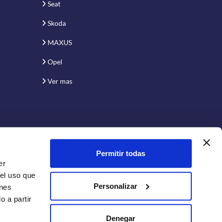
Seat
Skoda
MAXUS
Opel
Ver mas
Permitir todas
er
 el uso que
Personalizar
enes
 a partir
Conecta con nosotros:
Denegar