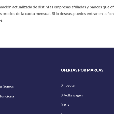
ción actualizada de distintas empresas afiliadas y bancos que ofr
s precios de la cuota mensual. Si lo deseas, puedes entrar en la fich
s.
OFERTAS POR MARCAS
Toyota
es Somos
Volkswagen
funciona
Kia