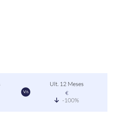
s
Ult. 12 Meses
V/s
€
-100%