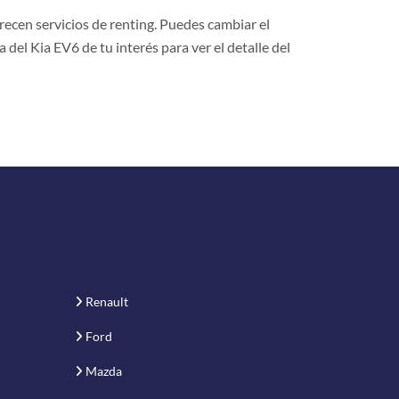
ecen servicios de renting. Puedes cambiar el
a del Kia EV6 de tu interés para ver el detalle del
Renault
Ford
Mazda