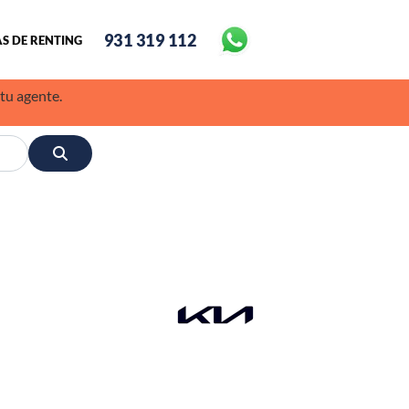
931 319 112
S DE RENTING
 tu agente.