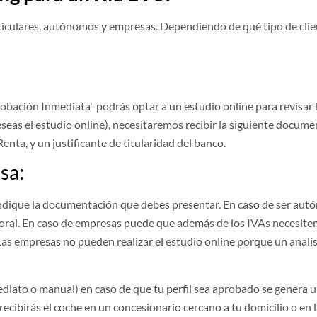
rticulares, autónomos y empresas. Dependiendo de qué tipo de client
Aprobación Inmediata" podrás optar a un estudio online para revisa
eseas el estudio online), necesitaremos recibir la siguiente docume
enta, y un justificante de titularidad del banco.
sa:
indique la documentación que debes presentar. En caso de ser aut
laboral. En caso de empresas puede que además de los IVAs necesite
Las empresas no pueden realizar el estudio online porque un anali
diato o manual) en caso de que tu perfil sea aprobado se genera u
recibirás el coche en un concesionario cercano a tu domicilio o en l