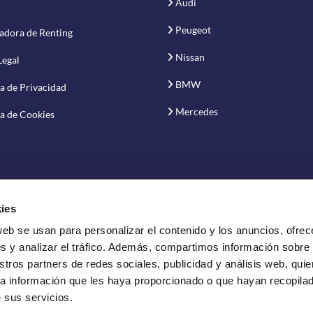
Audi
Peugeot
adora de Renting
Nissan
Legal
BMW
ca de Privacidad
Mercedes
ca de Cookies
ies
web se usan para personalizar el contenido y los anuncios, ofrec
vación S.A.
s y analizar el tráfico. Además, compartimos información sobre
stros partners de redes sociales, publicidad y análisis web, qui
a información que les haya proporcionado o que hayan recopilado
 sus servicios.
ting de vehículos.