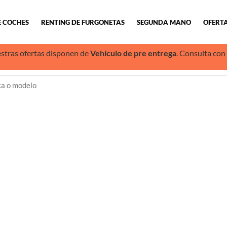
E COCHES
RENTING DE FURGONETAS
SEGUNDA MANO
OFERTA
stras ofertas disponen de
Vehículo de pre entrega
. Consulta con