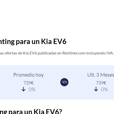
nting para un Kia EV6
as ofertas de Kia EV6 publicadas en Rentiner.com incluyendo IVA.
Promedio hoy
Ult. 3 Mese
V/s
739€
739€
0%
0%
ng para un Kia EV6?