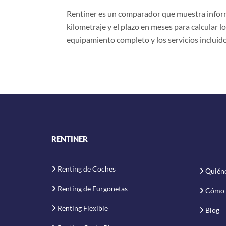
Rentiner es un comparador que muestra informa
kilometraje y el plazo en meses para calcular lo
equipamiento completo y los servicios incluido
RENTINER
Renting de Coches
Quién
Renting de Furgonetas
Cómo 
Renting Flexible
Blog