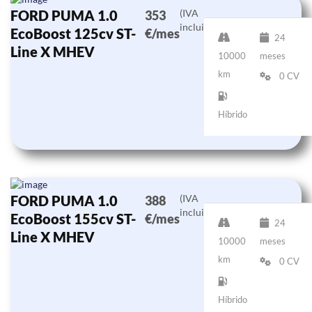
FORD PUMA 1.0
(IVA
353
incluido)
EcoBoost 125cv ST-
€/mes
24
Line X MHEV
10000
meses
km
0 CV
Híbrido
FORD PUMA 1.0
(IVA
388
incluido)
EcoBoost 155cv ST-
€/mes
24
Line X MHEV
10000
meses
km
0 CV
Híbrido