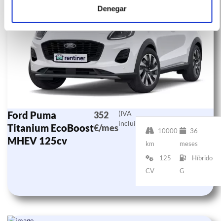
Denegar
Ford Puma
(IVA
352
incluido)
Titanium EcoBoost
€/mes
10000
36
MHEV 125cv
km
meses
125
Híbrido
CV
G