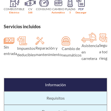
COMBUSTIBLE
CV
CONSUMO
CAMBIO
PLAZAS
PDF
Eléctrico
168
Automático
5
Descargar
Servicios incluidos
Seguro
Asistencia
Sin
Reparación y
Impuestos
Cambio de
a todo
en
entrada
mantenimiento
deducibles
neumáticos
riesgo
carretera
Información
Requisitos