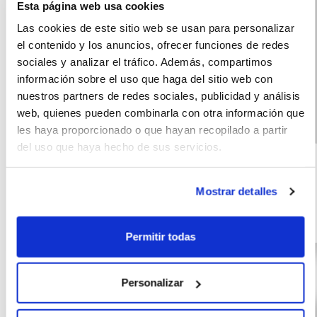
Esta página web usa cookies
Las cookies de este sitio web se usan para personalizar
el contenido y los anuncios, ofrecer funciones de redes
sociales y analizar el tráfico. Además, compartimos
información sobre el uso que haga del sitio web con
nuestros partners de redes sociales, publicidad y análisis
web, quienes pueden combinarla con otra información que
les haya proporcionado o que hayan recopilado a partir
Ford Puma MCA
(IVA
311
del uso que haya hecho de sus servicios.
incluido)
ST LINE EcoBoost
€/mes
10000
60
MHEV
km
meses
Mostrar detalles
125
Híbrido
CV
G
Permitir todas
Personalizar