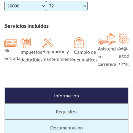
Servicios incluidos
Seguro
Asistencia
Sin
Reparación y
Impuestos
Cambio de
a todo
en
entrada
mantenimiento
deducibles
neumáticos
riesgo
carretera
Información
Requisitos
Documentación