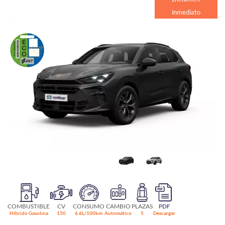
inmediato
COMBUSTIBLE
CV
CONSUMO
CAMBIO
PLAZAS
PDF
Híbrido Gasolina
150
6.6L/100km
Automático
5
Descargar