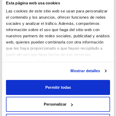
Esta página web usa cookies
Las cookies de este sitio web se usan para personalizar
el contenido y los anuncios, ofrecer funciones de redes
Escribe una opinión
sociales y analizar el tráfico. Además, compartimos
información sobre el uso que haga del sitio web con
nuestros partners de redes sociales, publicidad y análisis
Equipamiento Destacado
web, quienes pueden combinarla con otra información
-Edge Pack
que les haya proporcionado o que hayan recopilado a
partir del uso que haya hecho de sus servicios.
-Sensores de distancia de aparcamiento delantero
-Sensores de distancia de aparcamiento trasero
-Sensores delanteros tipo radar
Mostrar detalles
-Sensores traseros tipo radar y cámara
-Sistema de aparcamiento con visualización de guía
Permitir todas
-Situación del sistema de aparcamiento trasero
Personalizar
Comfort