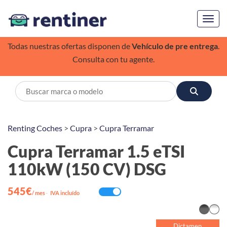
Toggl
Todas nuestras ofertas disponen de
Vehículo de pre entrega
.
Consulta con tu agente.
Renting Coches
>
Cupra
>
Cupra Terramar
Cupra Terramar 1.5 eTSI
110kW (150 CV) DSG
545€
/ mes
·
IVA incluído
Dictamen