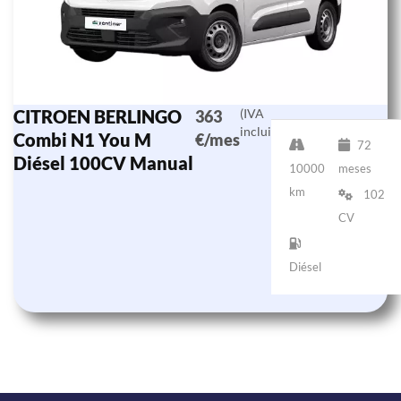
CITROEN BERLINGO
(IVA
363
incluido)
Combi N1 You M
€/mes
72
Diésel 100CV Manual
10000
meses
km
102
CV
Diésel