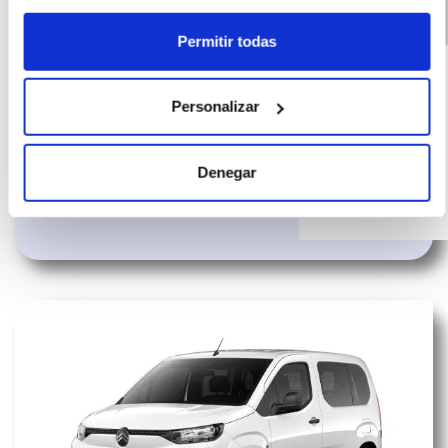
Citroen Berlingo
(IVA
347
Permitir todas
incluido)
Combi N1 You M
€/mes
72
Diésel 100CV
10000
meses
Personalizar
Manual
km
102
CV
Denegar
Diésel