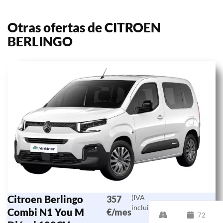
Otras ofertas de CITROEN
BERLINGO
Citroen Berlingo
(IVA
357
incluido)
Combi N1 You M
€/mes
72