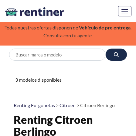
Toggl
Todas nuestras ofertas disponen de
Vehículo de pre entrega
.
Consulta con tu agente.
3 modelos disponibles
Renting Furgonetas
>
Citroen
> Citroen Berlingo
Renting Citroen
Berlingo