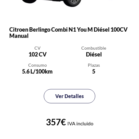
Citroen Berlingo Combi N1 You M Diésel 100CV
Manual
CV
Combustible
102 CV
Diésel
Consumo
Plazas
5.6 L/100km
5
Ver Detalles
357€
IVA incluido