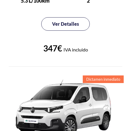
5.3 L/100km
2
Ver Detalles
347€
IVA incluido
Dictamen inmediato