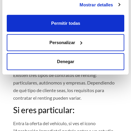
Mostrar detalles
Comparación de
Pro
Precios vs. Hoy
Permitir todas
Personalizar
¿Cómo contratar un renting
para un Citroen Berlingo?
Denegar
Existen tres tipos de contratos de renting:
particulares, autónomos y empresas. Dependiendo
de qué tipo de cliente seas, los requisitos para
contratar el renting pueden variar.
Si eres particular:
Entra la oferta del vehículo, si ves el icono
"Aprobación Inmediata" podrás optar a un estudio