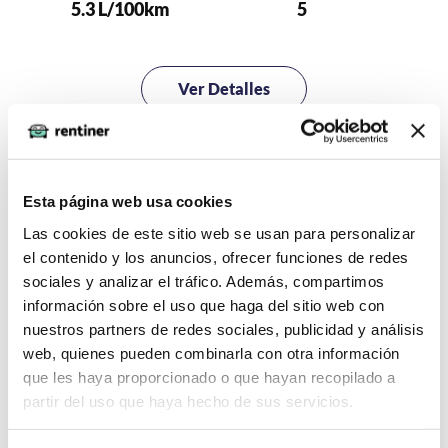
5.3 L/100km
5
Ver Detalles
363€
IVA incluido
Esta página web usa cookies
Las cookies de este sitio web se usan para personalizar
el contenido y los anuncios, ofrecer funciones de redes
Evolución de precios de renting
sociales y analizar el tráfico. Además, compartimos
para un Citroen Berlingo
información sobre el uso que haga del sitio web con
nuestros partners de redes sociales, publicidad y análisis
Cuota mensual promedio de renting para todos las
web, quienes pueden combinarla con otra información
ofertas de Citroen Berlingo publicadas en Rentiner.com
que les haya proporcionado o que hayan recopilado a
incluyendo IVA.
partir del uso que haya hecho de sus servicios.