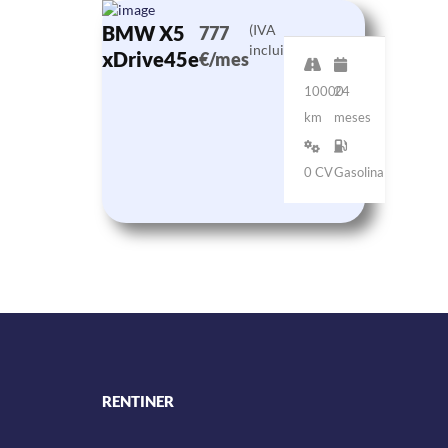
BMW X5
(IVA
777
incluido)
xDrive45e
€/mes
10000
24
km
meses
0 CV
Gasolina
RENTINER