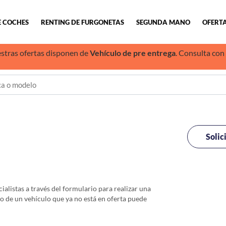
E COCHES
RENTING DE FURGONETAS
SEGUNDA MANO
OFERTA
stras ofertas disponen de
Vehículo de pre entrega
. Consulta con
Solic
alistas a través del formulario para realizar una
io de un vehículo que ya no está en oferta puede