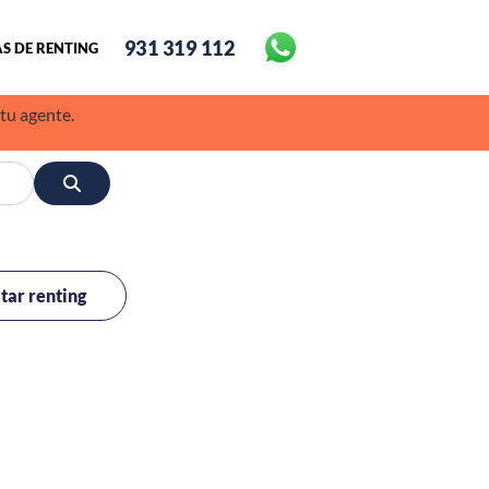
931 319 112
S DE RENTING
 tu agente.
itar renting