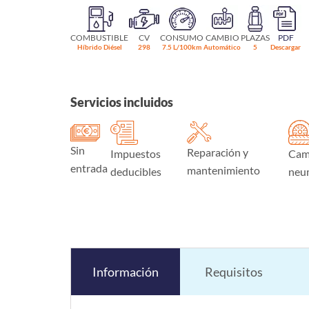
COMBUSTIBLE
CV
CONSUMO
CAMBIO
PLAZAS
PDF
Híbrido Diésel
298
7.5 L/100km
Automático
5
Descargar
Servicios incluidos
Sin
Reparación y
Impuestos
Cam
entrada
mantenimiento
deducibles
neu
Información
Requisitos