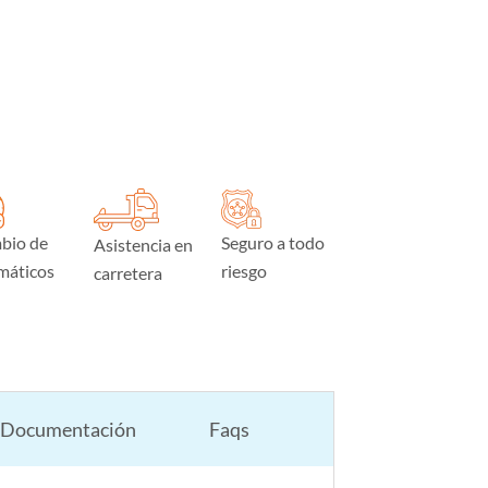
bio de
Seguro a todo
Asistencia en
máticos
riesgo
carretera
Documentación
Faqs