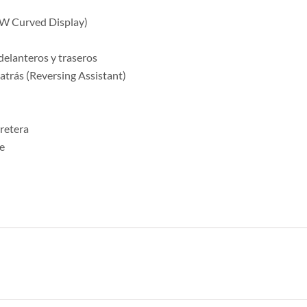
BMW Curved Display)
delanteros y traseros
atrás (Reversing Assistant)
rretera
ve