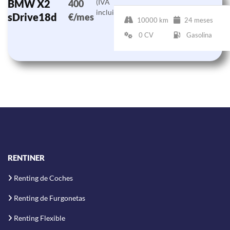
BMW X2
(IVA
400
incluido)
sDrive18d
€/mes
10000 km
24 meses
0 CV
Gasolina
RENTINER
Renting de Coches
Renting de Furgonetas
Renting Flexible