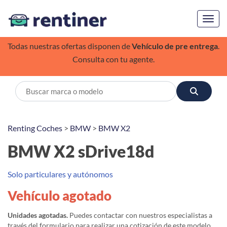
Toggl
Todas nuestras ofertas disponen de
Vehículo de pre entrega
.
Consulta con tu agente.
Renting Coches
>
BMW
>
BMW X2
BMW X2 sDrive18d
Solo particulares y autónomos
Vehículo agotado
Unidades agotadas.
Puedes contactar con nuestros especialistas a
través del formulario para realizar una cotización de este modelo,