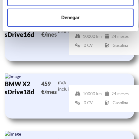
Denegar
BMW X2
(IVA
399
incluido)
sDrive16d
€/mes
10000 km
24 meses
0 CV
Gasolina
BMW X2
(IVA
459
incluido)
sDrive18d
€/mes
10000 km
24 meses
0 CV
Gasolina