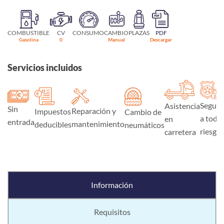
COMBUSTIBLE
CV
CONSUMO
CAMBIO
PLAZAS
PDF
Gasolina
0
Manual
Descargar
Servicios incluidos
Seguro
Asistencia
Sin
Reparación y
Impuestos
Cambio de
a todo
en
entrada
mantenimiento
deducibles
neumáticos
riesgo
carretera
Información
Requisitos