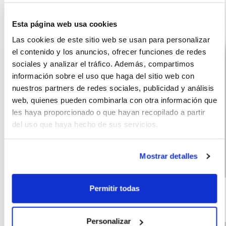
Otras ofertas de BMW X2
Esta página web usa cookies
Las cookies de este sitio web se usan para personalizar
el contenido y los anuncios, ofrecer funciones de redes
sociales y analizar el tráfico. Además, compartimos
información sobre el uso que haga del sitio web con
nuestros partners de redes sociales, publicidad y análisis
web, quienes pueden combinarla con otra información que
les haya proporcionado o que hayan recopilado a partir
del uso que haya hecho de sus servicios.
Mostrar detalles
BMW X2
(IVA
599
incluido)
sDrive20d
€/mes
Permitir todas
10000 km
60 meses
190 CV
Híbrido D
Personalizar