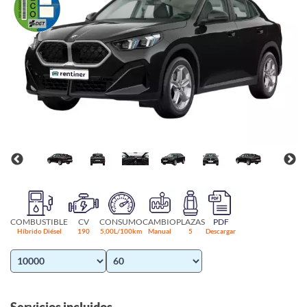
COMBUSTIBLE
CV
CONSUMO
CAMBIO
PLAZAS
PDF
Híbrido Diésel
190
5,00L/100km
Manual
5
Descargar
Servicios incluidos