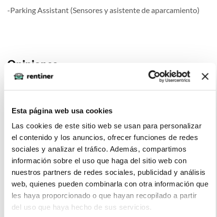
-Parking Assistant (Sensores y asistente de aparcamiento)
Opiniones
Justo Pomero (2022-11-19)
Esta página web usa cookies
Tiene un motor fuerte y un interior moderno. Los materiales
Las cookies de este sitio web se usan para personalizar
son de primera calidad y el diseño es atractivo.
el contenido y los anuncios, ofrecer funciones de redes
sociales y analizar el tráfico. Además, compartimos
información sobre el uso que haga del sitio web con
nuestros partners de redes sociales, publicidad y análisis
elena (2022-03-12)
web, quienes pueden combinarla con otra información que
les haya proporcionado o que hayan recopilado a partir
del uso que haya hecho de sus servicios.
Es caro y la visibilidad no es la mejor, sobre todo en carretera.