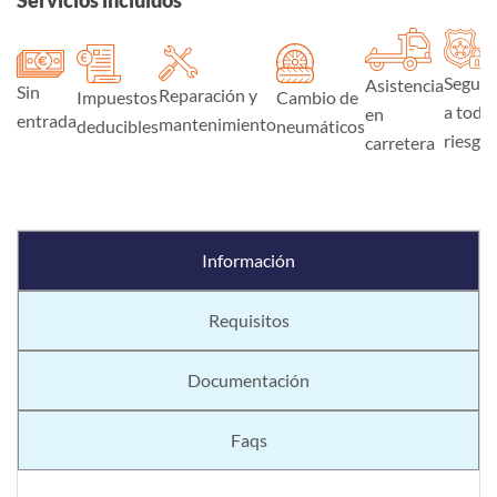
Seguro
Asistencia
Sin
Reparación y
Impuestos
Cambio de
a todo
en
entrada
mantenimiento
deducibles
neumáticos
riesgo
carretera
Información
Requisitos
Documentación
Faqs