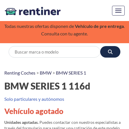
Toggl
Todas nuestras ofertas disponen de
Vehículo de pre entrega
.
Consulta con tu agente.
Renting Coches
>
BMW
>
BMW SERIES 1
BMW SERIES 1 116d
Solo particulares y autónomos
Vehículo agotado
Unidades agotadas.
Puedes contactar con nuestros especialistas a
través del formulario para realizar una cotización de este modelo,