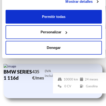
Mostrar detalles
Permitir todas
BMW SERIES
(IVA
435
incluido)
Personalizar
1 116d
€/mes
10000 km
24 meses
0 CV
Gasolina
Denegar
BMW SERIES
(IVA
435
incluido)
1 116d
€/mes
10000 km
24 meses
0 CV
Gasolina