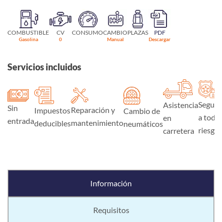
COMBUSTIBLE
CV
CONSUMO
CAMBIO
PLAZAS
PDF
Gasolina
0
Manual
Descargar
Servicios incluidos
Seguro
Asistencia
Sin
Reparación y
Impuestos
Cambio de
a todo
en
entrada
mantenimiento
deducibles
neumáticos
riesgo
carretera
Información
Requisitos