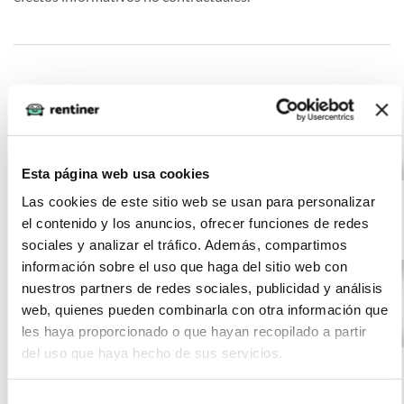
Otras ofertas de BMW SERIES 1
Esta página web usa cookies
BMW SERIES
(IVA
438
incluido)
1 116d
€/mes
Las cookies de este sitio web se usan para personalizar
10000 km
24 meses
el contenido y los anuncios, ofrecer funciones de redes
0 CV
Gasolina
sociales y analizar el tráfico. Además, compartimos
información sobre el uso que haga del sitio web con
nuestros partners de redes sociales, publicidad y análisis
web, quienes pueden combinarla con otra información que
les haya proporcionado o que hayan recopilado a partir
BMW SERIES
(IVA
438
del uso que haya hecho de sus servicios.
incluido)
1 116d
€/mes
10000 km
24 meses
0 CV
Gasolina