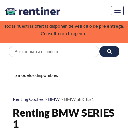
Toggl
Todas nuestras ofertas disponen de
Vehículo de pre entrega
.
Consulta con tu agente.
5 modelos disponibles
Renting Coches
>
BMW
> BMW SERIES 1
Renting BMW SERIES
1