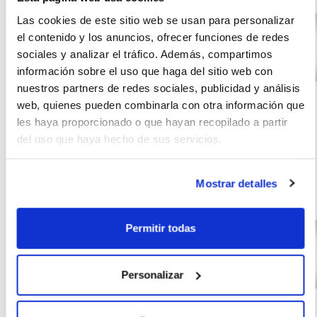
Las cookies de este sitio web se usan para personalizar
el contenido y los anuncios, ofrecer funciones de redes
sociales y analizar el tráfico. Además, compartimos
información sobre el uso que haga del sitio web con
AUDI Q3 SPORTBACK
(IVA
494
nuestros partners de redes sociales, publicidad y análisis
incluido)
Advanced 35 TDI
€/mes
24
web, quienes pueden combinarla con otra información que
110kW (150CV) S
10000
meses
les haya proporcionado o que hayan recopilado a partir
tronic
del uso que haya hecho de sus servicios.
km
150
CV
Mostrar detalles
Diésel
Permitir todas
Personalizar
AUDI Q3 SPORTBACK
(IVA
479
incluido)
Advanced 35 TDI
€/mes
24