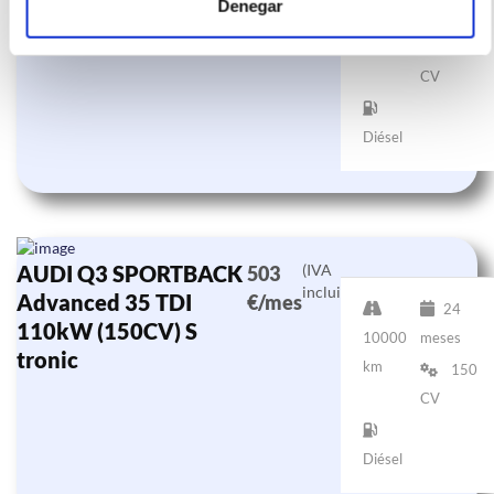
110kW (150CV) S
Denegar
10000
meses
tronic
km
150
CV
Diésel
AUDI Q3 SPORTBACK
(IVA
503
incluido)
Advanced 35 TDI
€/mes
24
110kW (150CV) S
10000
meses
tronic
km
150
CV
Diésel