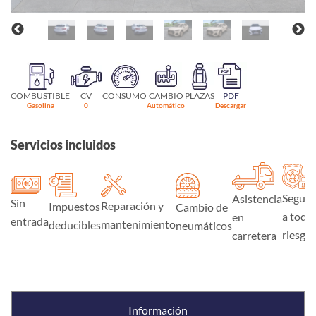
COMBUSTIBLE
CV
CONSUMO
CAMBIO
PLAZAS
PDF
Gasolina
0
Automático
Descargar
Servicios incluidos
Seguro
Asistencia
Sin
Reparación y
Impuestos
Cambio de
a todo
en
entrada
mantenimiento
deducibles
neumáticos
riesgo
carretera
Información