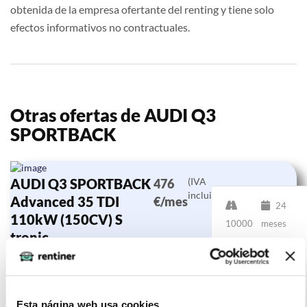
obtenida de la empresa ofertante del renting y tiene solo
efectos informativos no contractuales.
Otras ofertas de AUDI Q3
SPORTBACK
AUDI Q3 SPORTBACK
(IVA
476
incluido)
Advanced 35 TDI
€/mes
24
110kW (150CV) S
10000
meses
tronic
km
150
CV
Diésel
Esta página web usa cookies