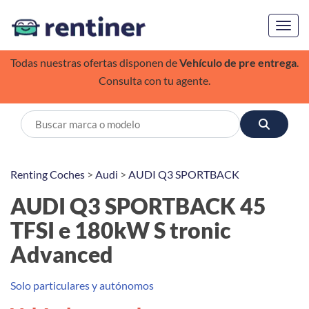
Toggl
Todas nuestras ofertas disponen de
Vehículo de pre entrega
.
Consulta con tu agente.
Renting Coches
>
Audi
>
AUDI Q3 SPORTBACK
AUDI Q3 SPORTBACK 45
TFSI e 180kW S tronic
Advanced
Solo particulares y autónomos