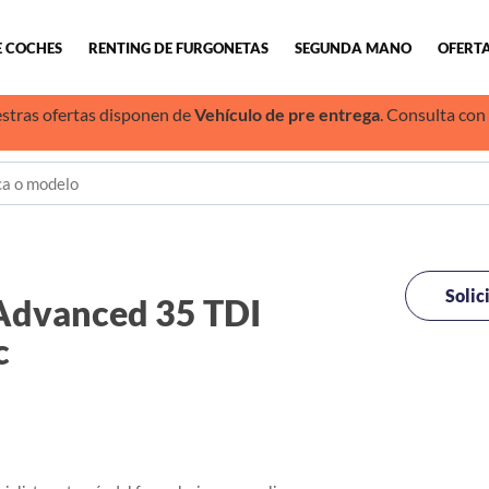
E COCHES
RENTING DE FURGONETAS
SEGUNDA MANO
OFERTA
stras ofertas disponen de
Vehículo de pre entrega
. Consulta con
Solic
dvanced 35 TDI
c