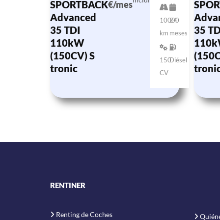
SPORTBACK
SPOR
€/mes
Advanced
Adva
10000
24
35 TDI
35 TD
km
meses
110kW
110
(150CV) S
(150C
150
Diésel
tronic
troni
CV
RENTINER
Renting de Coches
Quién