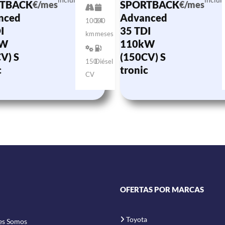
TBACK
SPORTBACK
€/mes
€/mes
nced
Advanced
10000
24
I
35 TDI
km
meses
kW
110kW
V) S
(150CV) S
150
Diésel
c
tronic
CV
OFERTAS POR MARCAS
Toyota
es Somos