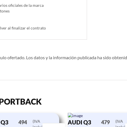
ios oficiales de la marca
ntones
lver al finalizar el contrato
ulo ofertado. Los datos y la información publicada ha sido obtenid
3 SPORTBACK
 Q3
(IVA
AUDI Q3
(IVA
494
479
incluido)
inclui