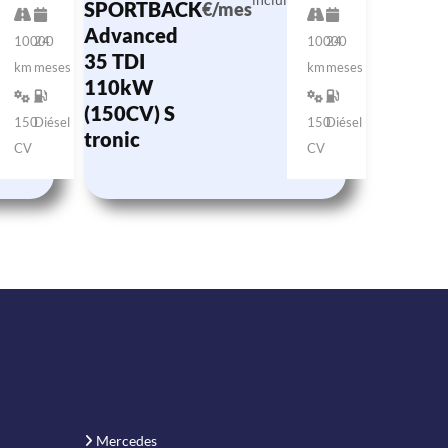
SPORTBACK
€/mes
Advanced
10000
24
10000
24
35 TDI
km
meses
km
meses
110kW
(150CV) S
150
Diésel
150
Diésel
tronic
CV
CV
Mercedes