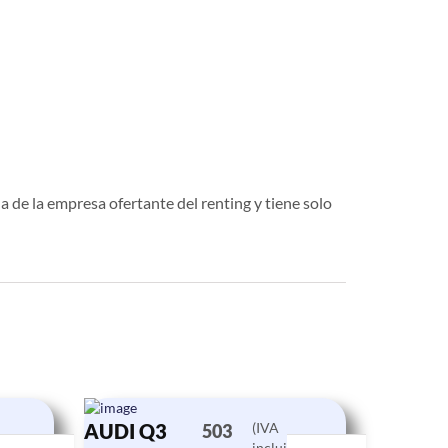
a de la empresa ofertante del renting y tiene solo
AUDI Q3
(IVA
503
do)
incluido)