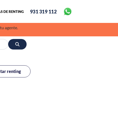
931 319 112
S DE RENTING
 tu agente.
itar renting