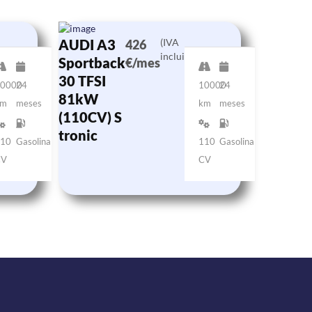
AUDI A3
(IVA
426
incluido)
Sportback
€/mes
30 TFSI
0000
24
10000
24
81kW
km
meses
km
meses
(110CV) S
tronic
10
Gasolina
110
Gasolina
CV
CV