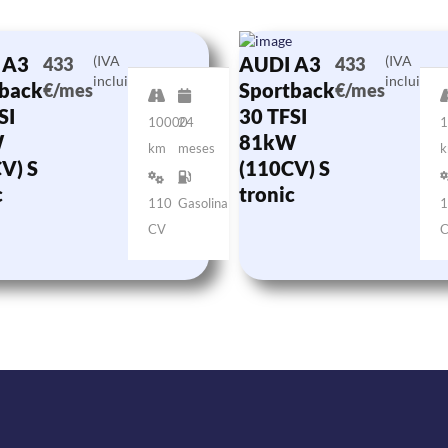
 A3
(IVA
AUDI A3
(IVA
433
433
incluido)
incluido)
back
Sportback
€/mes
€/mes
SI
30 TFSI
10000
24
1
W
81kW
km
meses
V) S
(110CV) S
c
tronic
110
Gasolina
1
CV