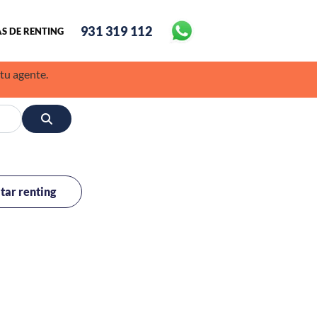
931 319 112
S DE RENTING
 tu agente.
itar renting