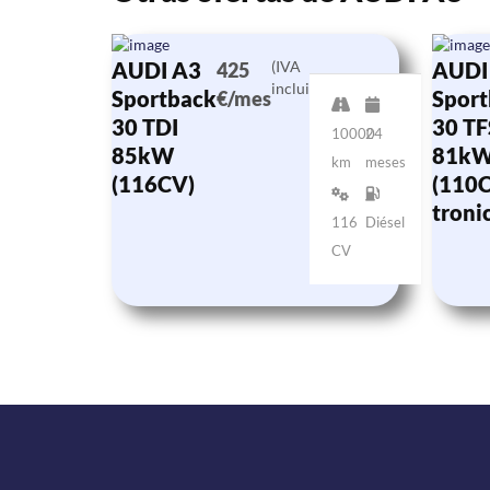
AUDI A3
(IVA
AUDI
425
incluido)
Sportback
Sport
€/mes
30 TDI
30 TF
10000
24
85kW
81k
km
meses
(116CV)
(110C
troni
116
Diésel
CV