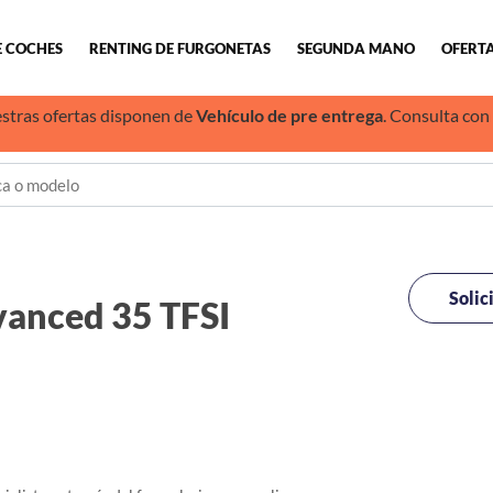
E COCHES
RENTING DE FURGONETAS
SEGUNDA MANO
OFERTA
stras ofertas disponen de
Vehículo de pre entrega
. Consulta con
Solic
anced 35 TFSI