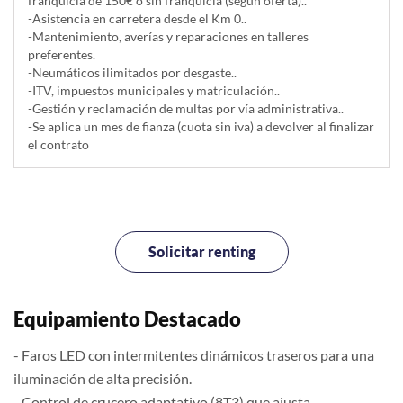
franquicia de 150€ o sin franquicia (según oferta)..
-Asistencia en carretera desde el Km 0..
-Mantenimiento, averías y reparaciones en talleres
preferentes.
-Neumáticos ilimitados por desgaste..
-ITV, impuestos municipales y matriculación..
-Gestión y reclamación de multas por vía administrativa..
-Se aplica un mes de fianza (cuota sin iva) a devolver al finalizar
el contrato
Solicitar renting
Equipamiento Destacado
- Faros LED con intermitentes dinámicos traseros para una
iluminación de alta precisión.
- Control de crucero adaptativo (8T3) que ajusta