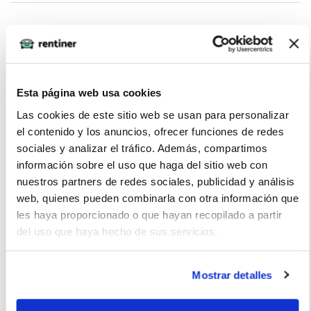
Miguel Moises (2022-05-02)
El interior es espacioso y el coche se maneja bien
Esta página web usa cookies
Las cookies de este sitio web se usan para personalizar
el contenido y los anuncios, ofrecer funciones de redes
sociales y analizar el tráfico. Además, compartimos
Federico García (2022-02-07)
información sobre el uso que haga del sitio web con
nuestros partners de redes sociales, publicidad y análisis
web, quienes pueden combinarla con otra información que
Asientos cómodos y motor es potente
les haya proporcionado o que hayan recopilado a partir
del uso que haya hecho de sus servicios.
Mostrar detalles
La imagen del coche puede no coincidir con el vehículo
ofertado. Los datos y la información publicada ha sido