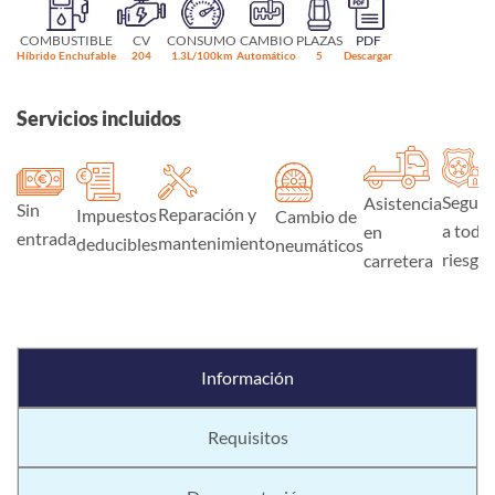
COMBUSTIBLE
CV
CONSUMO
CAMBIO
PLAZAS
PDF
Híbrido Enchufable
204
1.3L/100km
Automático
5
Descargar
Servicios incluidos
Seguro
Asistencia
Sin
Reparación y
Impuestos
Cambio de
a todo
en
entrada
mantenimiento
deducibles
neumáticos
riesgo
carretera
Información
Requisitos