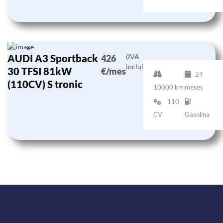
AUDI A3 Sportback
(IVA
426
incluido)
30 TFSI 81kW
€/mes
24
(110CV) S tronic
10000 km
meses
110
CV
Gasolina