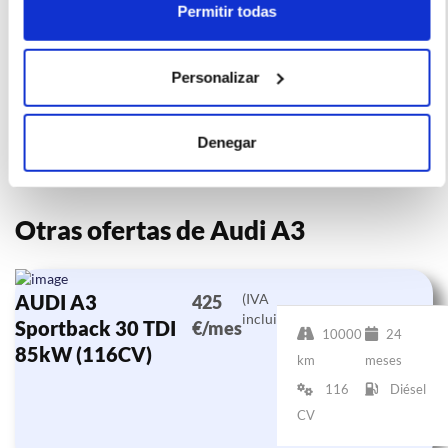
obtenida de la empresa ofertante del renting y tiene solo
Permitir todas
efectos informativos no contractuales.
Número de oferta:SBD-SBD-19413 3s-4s Última
Personalizar
actualización: 2026-07-16
Denegar
Otras ofertas de Audi A3
AUDI A3
(IVA
425
incluido)
Sportback 30 TDI
€/mes
10000
24
85kW (116CV)
km
meses
116
Diésel
CV