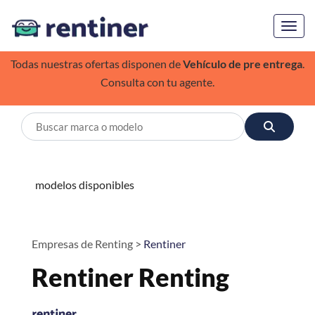
Toggl
Todas nuestras ofertas disponen de
Vehículo de pre entrega
.
Consulta con tu agente.
modelos disponibles
Empresas de Renting >
Rentiner
Rentiner Renting