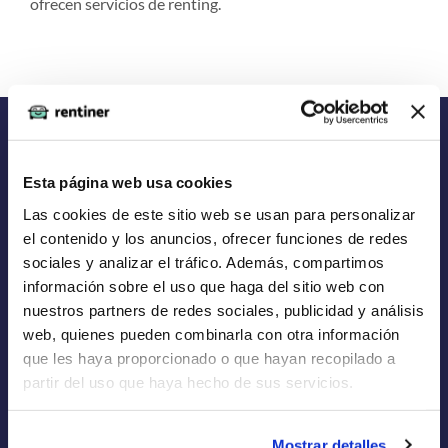
ofrecen servicios de renting.
Esta página web usa cookies
RENTINER
Las cookies de este sitio web se usan para personalizar
Renting de Coches
el contenido y los anuncios, ofrecer funciones de redes
sociales y analizar el tráfico. Además, compartimos
Renting de Furgonetas
información sobre el uso que haga del sitio web con
nuestros partners de redes sociales, publicidad y análisis
Renting Flexible
web, quienes pueden combinarla con otra información
Renting Corto Plazo
que les haya proporcionado o que hayan recopilado a
partir del uso que haya hecho de sus servicios.
Renting Coche Eléctrico
Empresas de Renting
Mostrar detalles