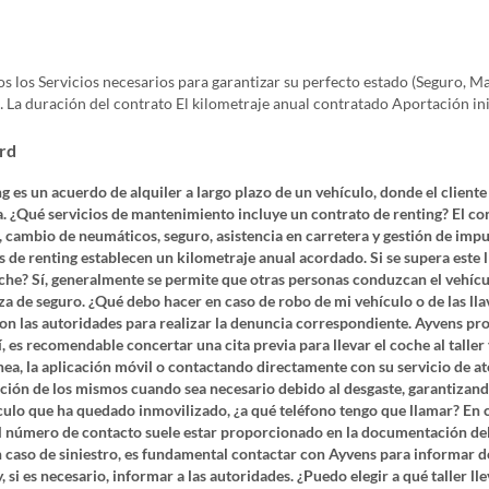
os los Servicios necesarios para garantizar su perfecto estado (Seguro, 
La duración del contrato El kilometraje anual contratado Aportación inici
ord
 es un acuerdo de alquiler a largo plazo de un vehículo, donde el cliente
. ¿Qué servicios de mantenimiento incluye un contrato de renting? El co
cambio de neumáticos, seguro, asistencia en carretera y gestión de impue
 de renting establecen un kilometraje anual acordado. Si se supera este 
che? Sí, generalmente se permite que otras personas conduzcan el vehíc
iza de seguro. ¿Qué debo hacer en caso de robo de mi vehículo o de las llav
 las autoridades para realizar la denuncia correspondiente. Ayvens propo
Sí, es recomendable concertar una cita previa para llevar el coche al tall
 línea, la aplicación móvil o contactando directamente con su servicio de 
ución de los mismos cuando sea necesario debido al desgaste, garantizand
culo que ha quedado inmovilizado, ¿a qué teléfono tengo que llamar? En c
. El número de contacto suele estar proporcionado en la documentación de
 caso de siniestro, es fundamental contactar con Ayvens para informar de
, si es necesario, informar a las autoridades. ¿Puedo elegir a qué taller l