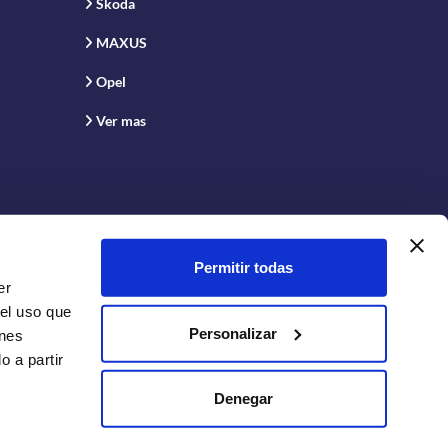
Skoda
MAXUS
Opel
Ver mas
Permitir todas
er
 el uso que
Personalizar
enes
 a partir
Conecta con nosotros:
Denegar