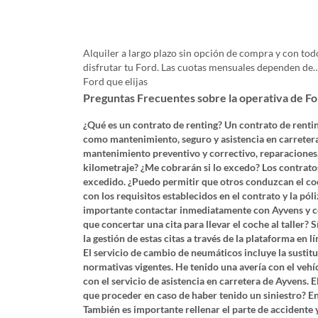
Alquiler a largo plazo sin opción de compra y con tod
disfrutar tu Ford. Las cuotas mensuales dependen de… 
Ford que elijas
Preguntas Frecuentes sobre la operativa de F
¿Qué es un contrato de renting? Un contrato de renting
como mantenimiento, seguro y asistencia en carretera
mantenimiento preventivo y correctivo, reparaciones, 
kilometraje? ¿Me cobrarán si lo excedo? Los contratos
excedido. ¿Puedo permitir que otros conduzcan el co
con los requisitos establecidos en el contrato y la pól
importante contactar inmediatamente con Ayvens y con
que concertar una cita para llevar el coche al taller? 
la gestión de estas citas a través de la plataforma en
El servicio de cambio de neumáticos incluye la sustit
normativas vigentes. He tenido una avería con el vehí
con el servicio de asistencia en carretera de Ayvens
que proceder en caso de haber tenido un siniestro? En
También es importante rellenar el parte de accidente y