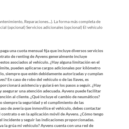
Mantenimiento, Reparaciones...). La forma más completa de
al (opcional) Servicios adicionales (opcional) El vehículo
 paga una cuota mensual fija que incluye diversos servicios
ntrato de renting de Ayvens generalmente incluye
stos asociados al vehículo. ¿Hay alguna limitación en el
límite, pueden aplicarse cargos adicionales por kilómetro
ulo, siempre que estén debidamente autorizadas y cumplan
es? En caso de robo del vehículo o de las llaves, es
rcionará asistencia y guiará en los pasos a seguir. ¿Hay
er y asegurar una atención adecuada. Ayvens puede facilitar
atención al cliente. ¿Qué incluye el cambio de neumáticos?
o siempre la seguridad y el cumplimiento de las
aso de avería que inmovilice el vehículo, debes contactar
l contrato o en la aplicación móvil de Ayvens. ¿Cómo tengo
l incidente y seguir las indicaciones proporcionadas.
leva la grúa mi vehículo? Ayvens cuenta con una red de