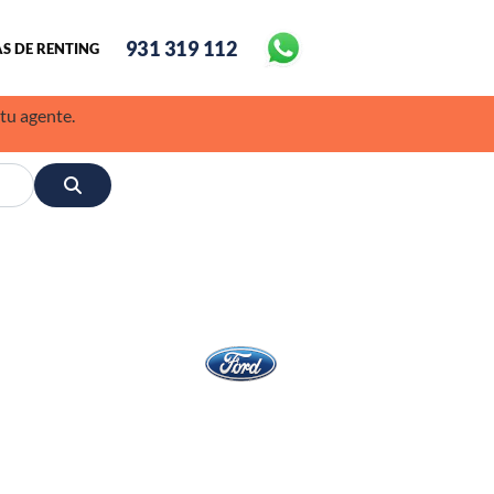
931 319 112
S DE RENTING
 tu agente.