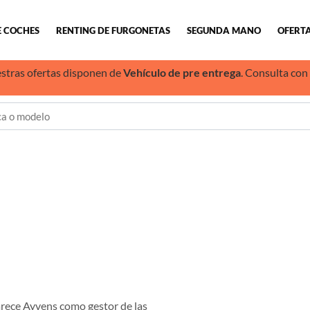
E COCHES
RENTING DE FURGONETAS
SEGUNDA MANO
OFERTA
stras ofertas disponen de
Vehículo de pre entrega
. Consulta con
parece Ayvens como gestor de las