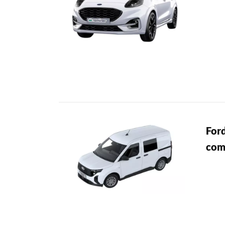
For
com