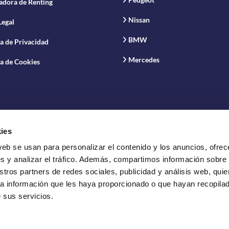
adora de Renting
Nissan
Legal
BMW
ca de Privacidad
Mercedes
ca de Cookies
ies
web se usan para personalizar el contenido y los anuncios, ofrec
vación S.A.
s y analizar el tráfico. Además, compartimos información sobre
stros partners de redes sociales, publicidad y análisis web, qui
a información que les haya proporcionado o que hayan recopilado
 sus servicios.
ting de vehículos.
ula y Baleares.