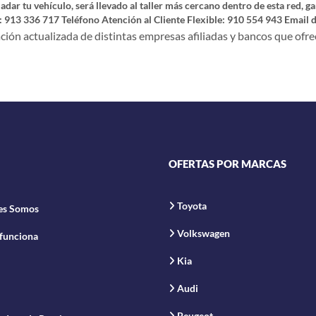
ladar tu vehículo, será llevado al taller más cercano dentro de esta red, 
: 913 336 717 Teléfono Atención al Cliente Flexible: 910 554 943 Email
ón actualizada de distintas empresas afiliadas y bancos que ofrec
OFERTAS POR MARCAS
Toyota
es Somos
Volkswagen
funciona
Kia
Audi
Peugeot