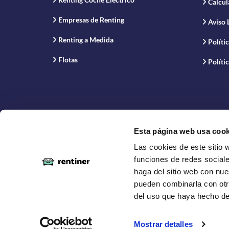
Calcul
Empresas de Renting
Aviso 
Renting a Medida
Políti
Flotas
Políti
Esta página web usa cook
Las cookies de este sitio 
Proyecto financiado por la Empresa Nacional de Inno
funciones de redes sociale
haga del sitio web con nue
pueden combinarla con otr
del uso que haya hecho de
Copyright © 2019-2026 Rentiner. Comparador de ren
Vehículos disponibles para entrega en España Peníns
Mostrar detalles