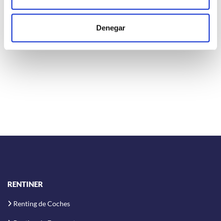
Solicita tu renting
o
agenda una llamada
y obtenga acceso a
una amplia gama de vehículos y beneficios.
Denegar
RENTINER
Renting de Coches