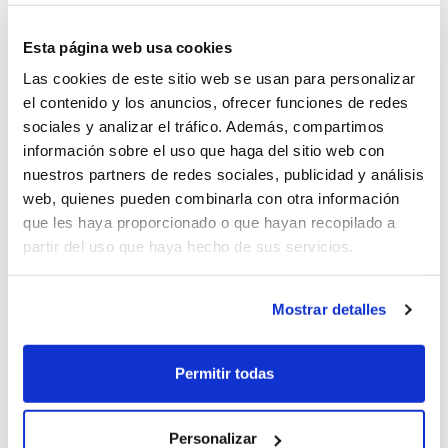
depreciación de los vehículos.
Esta página web usa cookies
En pocas palabras, es fundamental
elegir un proveedor de
Las cookies de este sitio web se usan para personalizar
renting que ofrezca contratos flexibles y adaptados a las
el contenido y los anuncios, ofrecer funciones de redes
necesidades específicas de tu empresa. Para ello, estamos
sociales y analizar el tráfico. Además, compartimos
nosotros.
Rentiner
es una solución estratégica y
información sobre el uso que haga del sitio web con
responsable para las empresas modernas que buscan
nuestros partners de redes sociales, publicidad y análisis
optimizar costos, mejorar la eficiencia operativa y cumplir
web, quienes pueden combinarla con otra información
con sus objetivos
. Al optar por esta opción, no solo estás
que les haya proporcionado o que hayan recopilado a
modernizando tu flota, sino que también estás posicionando
partir del uso que haya hecho de sus servicios.
tu empresa como líder en prácticas empresariales sostenibles
y eficientes. Con una planificación cuidadosa y una
Mostrar detalles
colaboración efectiva, tu gestión de flotas puede conducir a
una transformación significativa en la gestión de tus recursos
móviles.
Permitir todas
Personalizar
¿Quieres iniciar ahora?