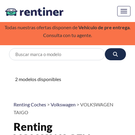
Toggl
Todas nuestras ofertas disponen de
Vehículo de pre entrega
.
Consulta con tu agente.
2 modelos disponibles
Renting Coches
>
Volkswagen
> VOLKSWAGEN
TAIGO
Renting