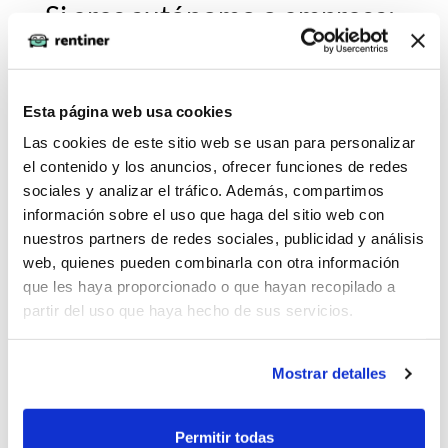
Si eres autónomo o empresa:
Ponte en contacto con un asesor para que te indique
la documentación que debes presentar. En caso de
Esta página web usa cookies
ser autónomo necesitaremos las presentaciones de
tus IVAs trimestrales, la declaración censal y tu vida
Las cookies de este sitio web se usan para personalizar
laboral. En caso de empresas puede que además de
el contenido y los anuncios, ofrecer funciones de redes
sociales y analizar el tráfico. Además, compartimos
los IVAs necesitemos escrituras de la empresa para
información sobre el uso que haga del sitio web con
revisar que el administrador de la sociedad sea
nuestros partners de redes sociales, publicidad y análisis
quien firme. Las empresas no pueden realizar el
web, quienes pueden combinarla con otra información
estudio online porque un analista de riesgos debe
que les haya proporcionado o que hayan recopilado a
analizar la documentación manualmente para
partir del uso que haya hecho de sus servicios.
generar el contrato.
Una vez terminado el proceso de estudio (inmediato
Mostrar detalles
o manual) en caso de que tu perfil sea aprobado se
genera un contrato, que puedes firmar digitalmente
Permitir todas
para confirmar la contratación del renting. Siempre