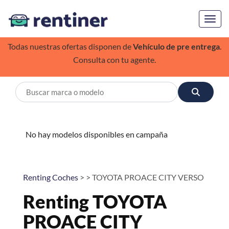
Toggl
Todas nuestras ofertas disponen de
Vehículo de pre entrega
.
Consulta con tu agente.
No hay modelos disponibles en campaña
Renting Coches
> > TOYOTA PROACE CITY VERSO
Renting TOYOTA
PROACE CITY