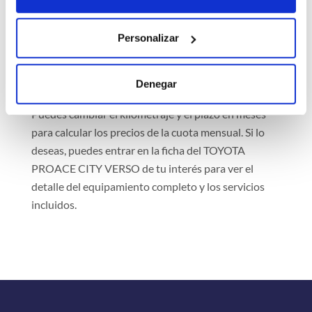
recibirás el coche en un concesionario cercano a tu
domicilio o en la dirección de tu casa.
Personalizar
Rentiner es un comparador que muestra
información actualizada de distintas empresas
Denegar
afiliadas y bancos que ofrecen servicios de renting.
Puedes cambiar el kilometraje y el plazo en meses
para calcular los precios de la cuota mensual. Si lo
deseas, puedes entrar en la ficha del TOYOTA
PROACE CITY VERSO de tu interés para ver el
detalle del equipamiento completo y los servicios
incluidos.