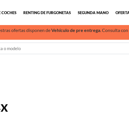
E COCHES
RENTING DE FURGONETAS
SEGUNDA MANO
OFERTA
stras ofertas disponen de
Vehículo de pre entrega
. Consulta con
4X