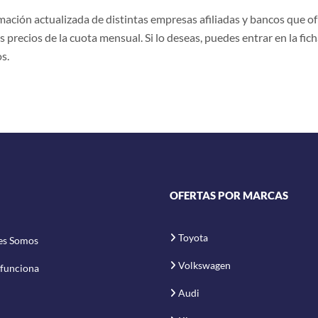
ción actualizada de distintas empresas afiliadas y bancos que ofr
s precios de la cuota mensual. Si lo deseas, puedes entrar en la fich
s.
OFERTAS POR MARCAS
Toyota
es Somos
Volkswagen
funciona
Audi