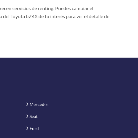
ecen servicios de renting. Puedes cambiar el
a del Toyota bZ4X de tu interés para ver el detalle del
Mercedes
Seat
Ford