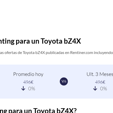
enting para un Toyota bZ4X
as ofertas de Toyota bZ4X publicadas en Rentiner.com incluyendo
Promedio hoy
Ult. 3 Mese
V/s
496€
496€
0%
0%
ing para un Toyota bZ4X?