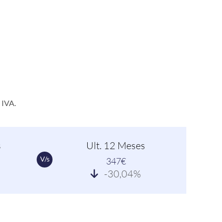
 IVA.
s
Ult. 12 Meses
V/s
347€
-30,04%