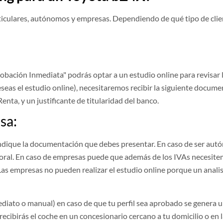
rticulares, autónomos y empresas. Dependiendo de qué tipo de client
Aprobación Inmediata" podrás optar a un estudio online para revisa
eseas el estudio online), necesitaremos recibir la siguiente docume
enta, y un justificante de titularidad del banco.
sa:
indique la documentación que debes presentar. En caso de ser aut
laboral. En caso de empresas puede que además de los IVAs necesite
Las empresas no pueden realizar el estudio online porque un anali
diato o manual) en caso de que tu perfil sea aprobado se genera u
recibirás el coche en un concesionario cercano a tu domicilio o en l