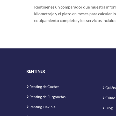
Rentiner es un comparador que muestra informa
kilometraje y el plazo en meses para calcular lo
equipamiento completo y los servicios incluido
RENTINER
Renting de Coches
Quién
Renting de Furgonetas
Cómo 
Renting Flexible
Blog