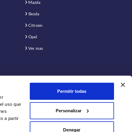
Mazda
Skoda
Citroen
Opel
Ver mas
Permitir todas
er
 el uso que
Personalizar
enes
 a partir
Conecta con nosotros:
Denegar