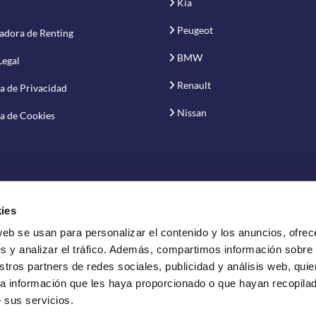
Kia
Peugeot
adora de Renting
BMW
Legal
Renault
ca de Privacidad
Nissan
ca de Cookies
ies
web se usan para personalizar el contenido y los anuncios, ofrec
vación S.A.
s y analizar el tráfico. Además, compartimos información sobre
stros partners de redes sociales, publicidad y análisis web, qui
a información que les haya proporcionado o que hayan recopilado
 sus servicios.
ting de vehículos.