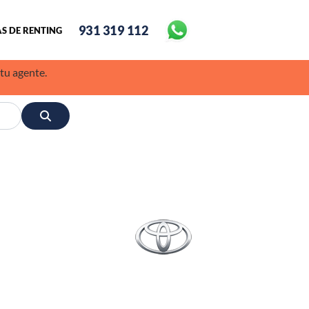
931 319 112
S DE RENTING
 tu agente.