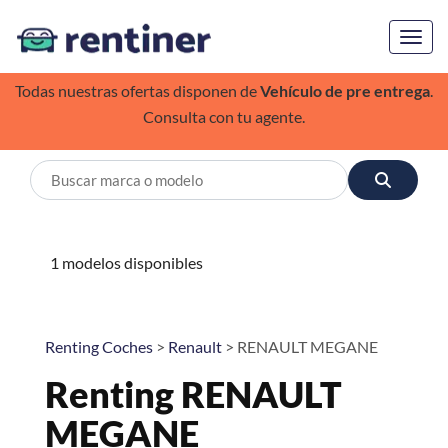
Toggl
Todas nuestras ofertas disponen de
Vehículo de pre entrega
.
Consulta con tu agente.
1 modelos disponibles
Renting Coches
>
Renault
> RENAULT MEGANE
Renting RENAULT
MEGANE