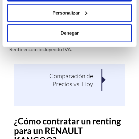
Evolución de precios de renting
Personalizar
para un RENAULT KANGOO
Cuota mensual promedio de renting para todos las
Denegar
ofertas de RENAULT KANGOO publicadas en
Rentiner.com incluyendo IVA.
Comparación de
Pro
Precios vs. Hoy
¿Cómo contratar un renting
para un RENAULT