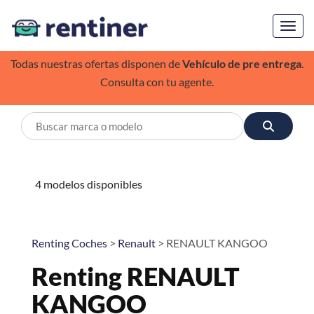
Toggl
Todas nuestras ofertas disponen de
Vehículo de pre entrega
.
Consulta con tu agente.
4 modelos disponibles
Renting Coches
>
Renault
> RENAULT KANGOO
Renting RENAULT
KANGOO