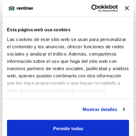
Esta página web usa cookies
RENAULT KANGOO Authentic 1.5 blue dci 55kw
(75cv)
Las cookies de este sitio web se usan para personalizar
el contenido y los anuncios, ofrecer funciones de redes
CV
Combustible
sociales y analizar el tráfico. Además, compartimos
75 CV
Diésel
información sobre el uso que haga del sitio web con
Consumo
Plazas
nuestros partners de redes sociales, publicidad y análisis
web, quienes pueden combinarla con otra información
que les haya proporcionado o que hayan recopilado a
partir del uso que haya hecho de sus servicios.
Ver Detalles
Mostrar detalles
369€
IVA incluido
Permitir todas