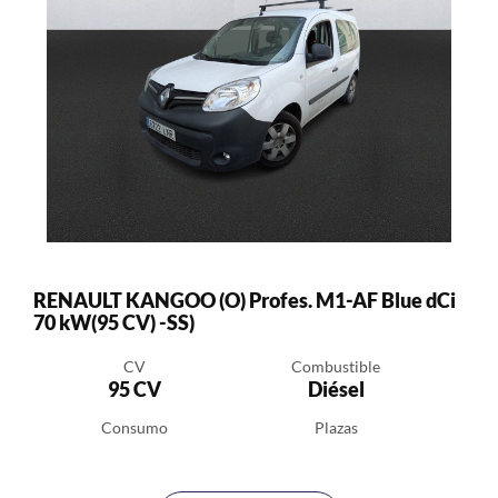
RENAULT KANGOO (O) Profes. M1-AF Blue dCi
70 kW(95 CV) -SS)
CV
Combustible
95 CV
Diésel
Consumo
Plazas