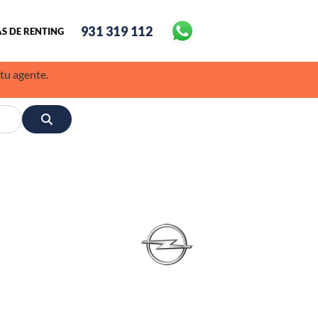
931 319 112
S DE RENTING
 tu agente.