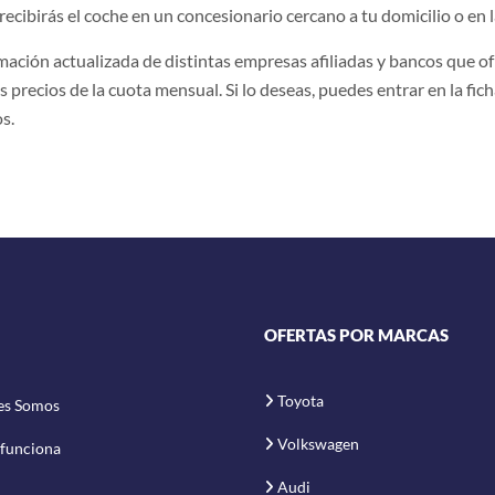
recibirás el coche en un concesionario cercano a tu domicilio o en l
ción actualizada de distintas empresas afiliadas y bancos que ofr
s precios de la cuota mensual. Si lo deseas, puedes entrar en la fich
s.
OFERTAS POR MARCAS
Toyota
es Somos
Volkswagen
funciona
Audi