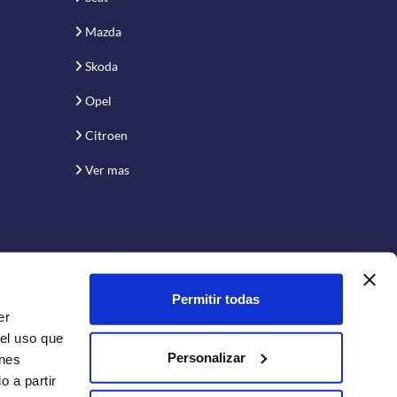
Mazda
Skoda
Opel
Citroen
Ver mas
Permitir todas
er
 el uso que
Personalizar
enes
 a partir
Conecta con nosotros: