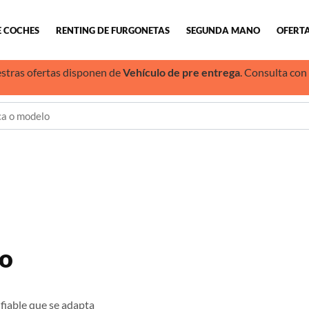
E COCHES
RENTING DE FURGONETAS
SEGUNDA MANO
OFERTA
stras ofertas disponen de
Vehículo de pre entrega
. Consulta con
ro
fiable que se adapta