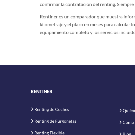
confirmar la contratación del renting. Siempre 
Rentiner es un comparador que muestra informa
kilometraje y el plazo en meses para calcular lo
equipamiento completo y los servicios incluido
RENTINER
Renting de Coches
Quién
Renting de Furgonetas
Cómo 
Renting Flexible
Blog