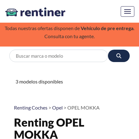
Toggl
Todas nuestras ofertas disponen de
Vehículo de pre entrega
.
Consulta con tu agente.
3 modelos disponibles
Renting Coches
>
Opel
> OPEL MOKKA
Renting OPEL
MOKKA