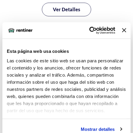
Ver Detalles
393€
IVA incluido
Esta página web usa cookies
Evolución de precios de renting
Las cookies de este sitio web se usan para personalizar
el contenido y los anuncios, ofrecer funciones de redes
para un Opel Mokka
sociales y analizar el tráfico. Además, compartimos
información sobre el uso que haga del sitio web con
Cuota mensual promedio de renting para todos las
nuestros partners de redes sociales, publicidad y análisis
ofertas de Opel Mokka publicadas en Rentiner.com
web, quienes pueden combinarla con otra información
incluyendo IVA.
que les haya proporcionado o que hayan recopilado a
partir del uso que haya hecho de sus servicios.
Comparación de
Pro
Mostrar detalles