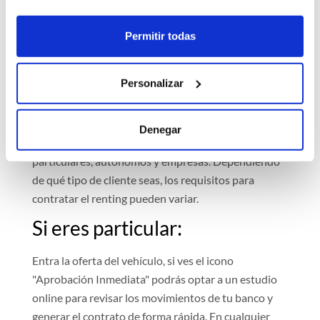
Precios vs. Hoy
Permitir todas
¿Cómo contratar un renting
Personalizar
para un Opel Mokka?
Denegar
Existen tres tipos de contratos de renting:
particulares, autónomos y empresas. Dependiendo
de qué tipo de cliente seas, los requisitos para
contratar el renting pueden variar.
Si eres particular:
Entra la oferta del vehículo, si ves el icono
"Aprobación Inmediata" podrás optar a un estudio
online para revisar los movimientos de tu banco y
generar el contrato de forma rápida. En cualquier