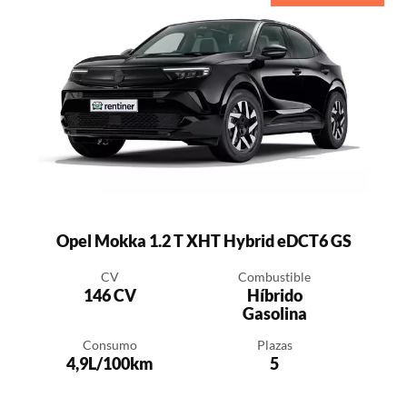
Opel Mokka 1.2 T XHT Hybrid eDCT6 GS
CV
Combustible
146 CV
Híbrido
Gasolina
Consumo
Plazas
4,9L/100km
5